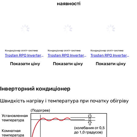
наявності
Кондиціонер спліт-система
Кондиціонер спліт-система
Кондиціонер спліт-система
Ко
Trosten RPO Inverter+
Trosten RPO Inverter+
Trosten RPO Inverter+
S
 TRN08-INPS
 TRN14-INPS
 TRN18-INPS
X
Показати ціну
Показати ціну
Показати ціну
Інверторний кондиціонер
Швидкість нагріву і температура при початку обігріву