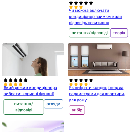
Чи можна включати
кондиціонер взимку: коли
відповідь позитивна
питання/відповіді
теорія
Який режим кондиціонера
Як вибрати кондиціонер за
вибрати: корисні функції
параметрами для квартири,
для дому
питання/
огляди
відповіді
вибір