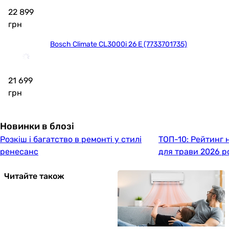
22 899
грн
Bosch Climate CL3000i 26 E (7733701735)
21 699
грн
Новинки в блозі
Розкіш і багатство в ремонті у стилі
ТОП-10: Рейтинг
ренесанс
для трави 2026 р
Читайте також