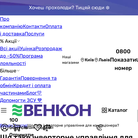
Хочеш прохолоди? Тицяй сюди ❄️
Про
компанію
Контакти
Оплата
і доставка
Послуги
% Акції
Всі акції
Уцінка
Розпродаж
0800
до -50%
Програма
Наші
Показати
Київ
Львів
лояльності
магазини
номер
Більше
Гарантія
Повернення та
обмін
Кредит і оплата
частинами
Блог
💛
Допомогти ЗСУ 💙
Каталог
100
Венкон Journal
Що таке інверторне управління для кондиціонера?
бонусів
Кошик порожній
Отримати
Що таке інверторне управління для