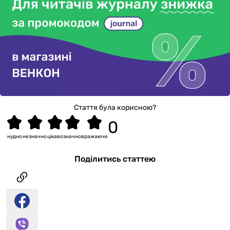
Стаття була корисною?
нудно
незначно
цікаво
значно
вражаюче
Поділитись статтею