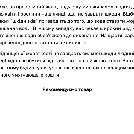
ле, на превеликий жаль, воду, яку ми вживаємо щодня дл
віти і рослини на ділянці, здатна завдати шкоди. Відбува
таких "шкідників" призводить до того, що вода ставати жо
якшення води. В іншому випадку вас чекає широкий ряд н
м'якшенню води обов'язково до виконання. На щастя, зараз
вирішенні даного питання не виникне.
двищеної жорсткості не завдасть сильної шкоди людині
обхідно позбутися від наявності солей жорсткості. Варт
иватному будинку ситуація виглядає також не кращим чи
вного умягчающего кошти.
Рекомендуємо товар