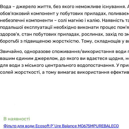
Вода – джерело життя, без якого неможливе існування. А
обов'язковий компонент у побутових приладах, поливаємо к
небезпечні компоненти – солі магнію і калію. Наявність 
подальшої експлуатації необхідно виконати процес пом'
здоров'я, стан побутових приладах, рослинах, захід по з
боротьбі з підвищеною жорсткістю. Тому, складнощів у 
Звичайно, одноразове споживання/використання води пі
вашим єдиним джерелом, до якого ви вдаєтеся щодня, не
для води з міського центрального водопостачання. У пр
солей жорсткості, а тому вимагає використання ефекти
В наявності
Фільтр для води Ecosoft P`Ure Balance MO675MPUREBALECO