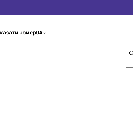
казати номер
UA