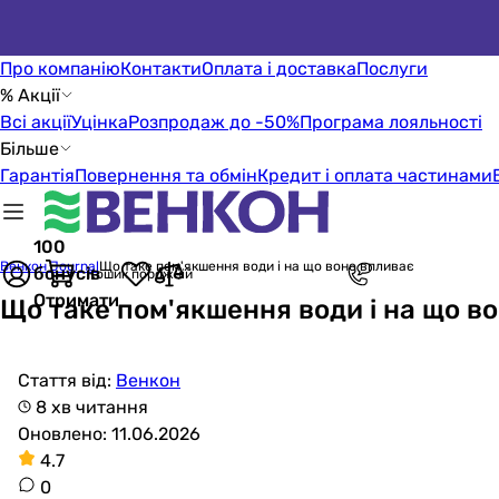
Про компанію
Контакти
Оплата і доставка
Послуги
% Акції
Всі акції
Уцінка
Розпродаж до -50%
Програма лояльності
Більше
Гарантія
Повернення та обмін
Кредит і оплата частинами
100
Венкон Journal
Що таке пом'якшення води і на що воно впливає
бонусів
Кошик порожній
Отримати
Що таке пом'якшення води і на що в
Стаття від:
Венкон
8 хв читання
Оновлено: 11.06.2026
4.7
0