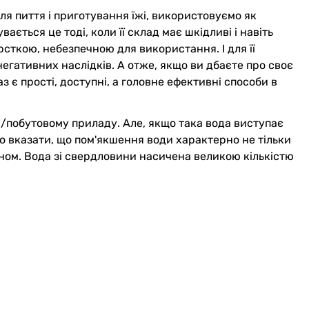
я пиття і приготування їжі, використовуємо як
ється це тоді, коли її склад має шкідливі і навіть
рсткою, небезпечною для використання. І для її
егативних наслідків. А отже, якщо ви дбаєте про своє
 є прості, доступні, а головне ефективні способи в
/побутовому приладу. Але, якщо така вода виступає
о вказати, що пом'якшення води характерно не тільки
ном. Вода зі свердловини насичена великою кількістю