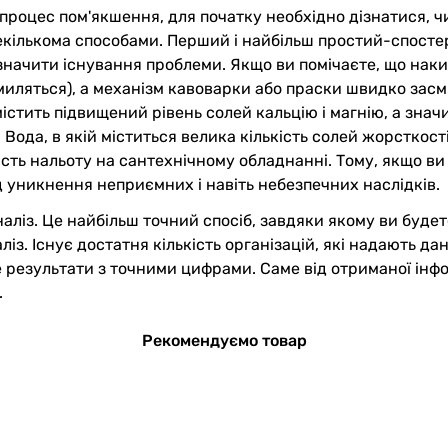
і процес пом'якшення, для початку необхідно дізнатися, 
декількома способами. Перший і найбільш простий-спосте
значити існування проблеми. Якщо ви помічаєте, що наки
миляться), а механізм кавоварки або праски швидко засм
 містить підвищений рівень солей кальцію і магнію, а зн
ода, в якій міститься велика кількість солей жорсткост
ість нальоту на сантехнічному обладнанні. Тому, якщо ви
д уникнення неприємних і навіть небезпечних наслідків.
аліз. Це найбільш точний спосіб, завдяки якому ви будет
ліз. Існує достатня кількість організацій, які надають да
е результати з точними цифрами. Саме від отриманої інф
.
Рекомендуємо товар