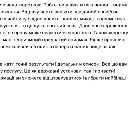
чи є вода жорсткою. Тобто, визначити показники – норма
реження. Відразу варто вказати, що даний спосіб не
п у чайнику осідає досить швидко, миючі та косметичні
ічується, то це дуже поганий знак. Дане спостереження
ачить, по праву може вважатися жорсткою. Також жорстку
і, має неприємний гіркуватий присмак. Як ще проявляє
 помітили хоча б один з перерахованих вище ознак,
е мати точні результати і детальним описом. Все що вам
ну послугу. Це як державні установи, так і приватні
ормації ви зможете відштовхуватися і вибрати найбільш