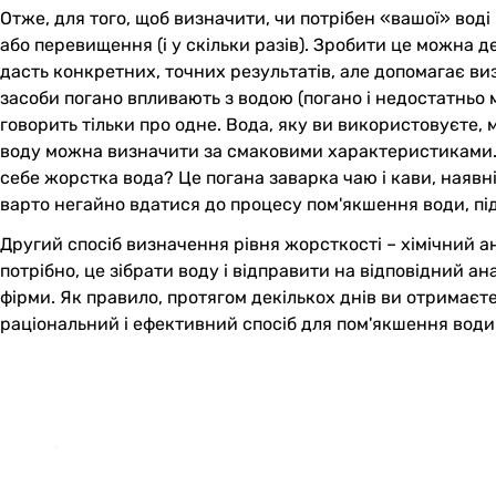
Отже, для того, щоб визначити, чи потрібен «вашої» вод
або перевищення (і у скільки разів). Зробити це можна 
дасть конкретних, точних результатів, але допомагає ви
засоби погано впливають з водою (погано і недостатньо 
говорить тільки про одне. Вода, яку ви використовуєте,
воду можна визначити за смаковими характеристиками. В
себе жорстка вода? Це погана заварка чаю і кави, наявн
варто негайно вдатися до процесу пом'якшення води, пі
Другий спосіб визначення рівня жорсткості – хімічний ан
потрібно, це зібрати воду і відправити на відповідний ана
фірми. Як правило, протягом декількох днів ви отримаєт
раціональний і ефективний спосіб для пом'якшення води