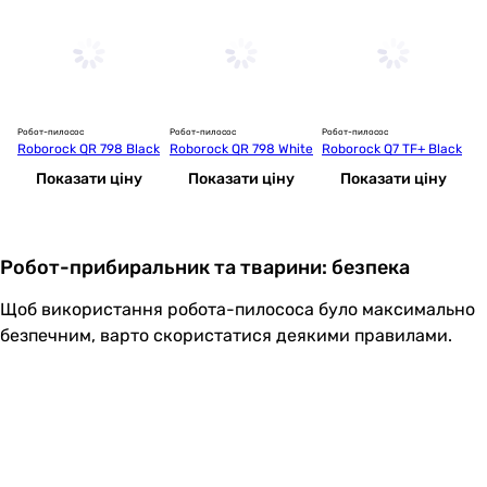
Робот-пилосос
Робот-пилосос
Робот-пилосос
Ро
Roborock QR 798 Black
Roborock QR 798 White
Roborock Q7 TF+ Black
R
Показати ціну
Показати ціну
Показати ціну
Робот-прибиральник та тварини: безпека
Щоб використання робота-пилососа було максимально
безпечним, варто скористатися деякими правилами.