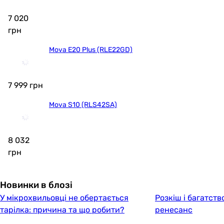
7 020
грн
Mova E20 Plus (RLE22GD)
7 999
грн
Mova S10 (RLS42SA)
8 032
грн
Новинки в блозі
У мікрохвильовці не обертається
Розкіш і багатств
тарілка: причина та що робити?
ренесанс