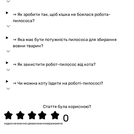
⇒ Як зробити так, щоб кішка не боялася робота-
пилососа?
⇒ Яка має бути потужність пилососа для збирання
вовни тварин?
⇒ Як захистити робот-пилосос від кота?
⇒ Чи можна коту їздити на роботі-пилососі?
Стаття була корисною?
нудно
незначно
цікаво
значно
вражаюче