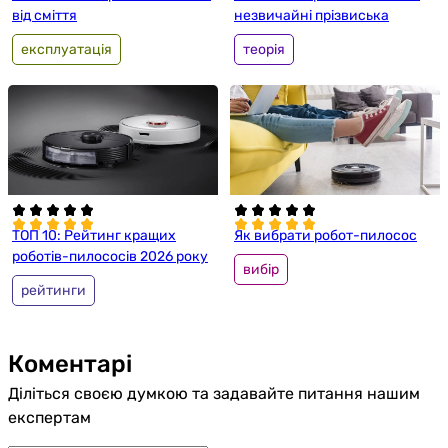
від сміття
незвичайні прізвиська
експлуатація
теорія
ТОП 10: Рейтинг кращих
Як вибрати робот-пилосос
роботів-пилососів 2026 року
вибір
рейтинги
Коментарі
Діліться своєю думкою та задавайте питання нашим
експертам