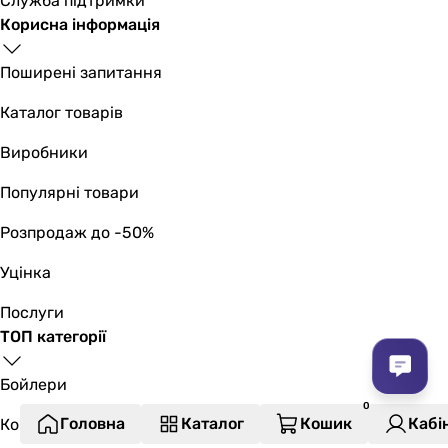
Служба підтримки
Корисна інформація
Поширені запитання
Каталог товарів
Виробники
Популярні товари
Розпродаж до -50%
Уцінка
Послуги
ТОП категорії
Бойлери
Головна
Каталог
Кошик
Кабі
Кондиціонери