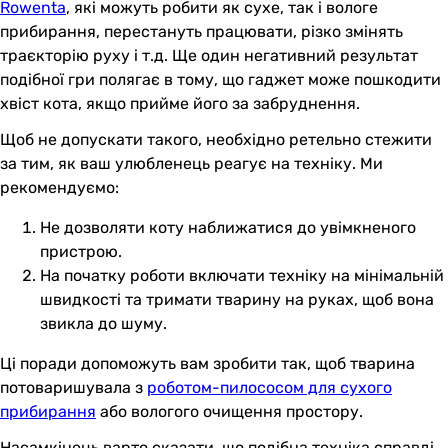
Rowenta
, які можуть робити як сухе, так і вологе
прибирання, перестануть працювати, різко змінять
траєкторію руху і т.д. Ще один негативний результат
подібної гри полягає в тому, що гаджет може пошкодити
хвіст кота, якщо прийме його за забруднення.
Щоб не допускати такого, необхідно ретельно стежити
за тим, як ваш улюбленець реагує на техніку. Ми
рекомендуємо:
Не дозволяти коту наближатися до увімкненого
пристрою.
На початку роботи включати техніку на мінімальній
швидкості та тримати тварину на руках, щоб вона
звикла до шуму.
Ці поради допоможуть вам зробити так, щоб тварина
потоваришувала з
роботом-пилососом для сухого
прибирання
або вологого очищення простору.
Насамкінець варто сказати, що подібна техніка справді