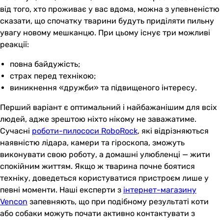
від того, хто проживає у вас вдома, можна з упевненістю
сказати, що спочатку тварини будуть приділяти пильну
увагу новому мешканцю. При цьому існує три можливі
реакції:
повна байдужість;
страх перед технікою;
виникнення «дружби» та підвищеного інтересу.
Перший варіант є оптимальний і найбажанішим для всіх
людей, адже зрештою ніхто нікому не заважатиме.
Сучасні
роботи-пилососи RoboRock
, які відрізняються
наявністю лідара, камери та гіроскопа, зможуть
виконувати свою роботу, а домашні улюбленці — жити
спокійним життям. Якщо ж тварина почне боятися
техніку, доведеться користуватися пристроєм лише у
певні моменти. Наші експерти з
інтернет-магазину
Vencon
запевняють, що при подібному результаті коти
або собаки можуть почати активно контактувати з