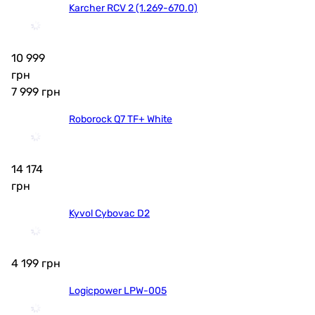
Karcher RCV 2 (1.269-670.0)
10 999
грн
7 999
грн
Roborock Q7 TF+ White
14 174
грн
Kyvol Cybovac D2
4 199
грн
Logicpower LPW-005