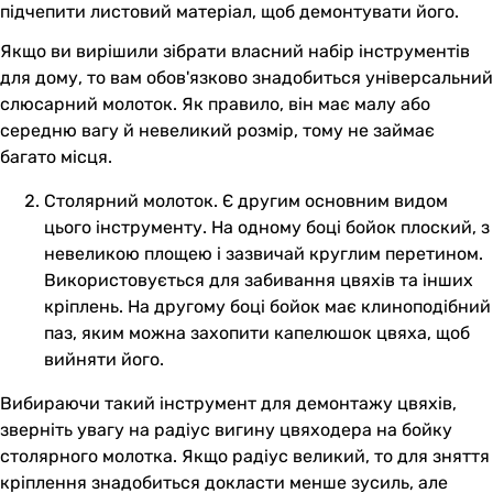
підчепити листовий матеріал, щоб демонтувати його.
Якщо ви вирішили зібрати власний набір інструментів
для дому, то вам обов'язково знадобиться універсальний
слюсарний молоток. Як правило, він має малу або
середню вагу й невеликий розмір, тому не займає
багато місця.
Столярний молоток. Є другим основним видом
цього інструменту. На одному боці бойок плоский, з
невеликою площею і зазвичай круглим перетином.
Використовується для забивання цвяхів та інших
кріплень. На другому боці бойок має клиноподібний
паз, яким можна захопити капелюшок цвяха, щоб
вийняти його.
Вибираючи такий інструмент для демонтажу цвяхів,
зверніть увагу на радіус вигину цвяходера на бойку
столярного молотка. Якщо радіус великий, то для зняття
кріплення знадобиться докласти менше зусиль, але