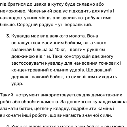
підібратися до цвяха в кутку буде складно або
неможливо. Маленький радіус підходить для кутів і
важкодоступних місць, але зусиль потребуватиме
більше. Середній радіус – універсальний.
Кувалда має вид важкого молота. Вона
оснащується масивним бойком, вага якого
зазвичай більша за 10 кг, і довгим руків'ям
довжиною від 1 м. Така конструкція дає змогу
застосовувати кувалду для нанесення точкових і
концентрований сильних ударів. Що довший
держак і важчий бойок, то сильнішим виходить
удар.
Такий інструмент використовується для демонтажних
робіт або обробки каменю. За допомогою кувалди можна
зламати бетон, цегляну кладку, подрібнити камінь і
виконати інші роботи, що вимагають значної сили.
Киянка відрізняється матеріалом бойка – він може