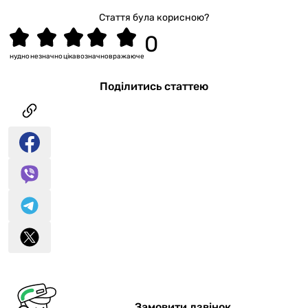
Стаття була корисною?
нудно
незначно
цікаво
значно
вражаюче
Поділитись статтею
Замовити дзвінок