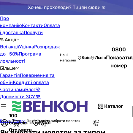
Хочеш прохолоди? Тицяй сюди ❄️
Про
компанію
Контакти
Оплата
і доставка
Послуги
% Акції
Всі акції
Уцінка
Розпродаж
0800
до -50%
Програма
Наші
Показати
Київ
Львів
лояльності
магазини
номер
Більше
Гарантія
Повернення та
обмін
Кредит і оплата
частинами
Блог
💛
Допомогти ЗСУ 💙
Каталог
100
Венкон Journal
Як правильно вибрати молоток
бонусів
Кошик порожній
Отримати
Як вибрати молоток за типом,