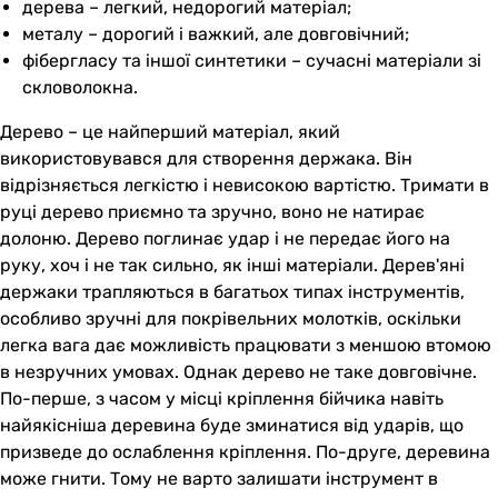
дерева – легкий, недорогий матеріал;
металу – дорогий і важкий, але довговічний;
фібергласу та іншої синтетики – сучасні матеріали зі
скловолокна.
Дерево – це найперший матеріал, який
використовувався для створення держака. Він
відрізняється легкістю і невисокою вартістю. Тримати в
руці дерево приємно та зручно, воно не натирає
долоню. Дерево поглинає удар і не передає його на
руку, хоч і не так сильно, як інші матеріали. Дерев'яні
держаки трапляються в багатьох типах інструментів,
особливо зручні для покрівельних молотків, оскільки
легка вага дає можливість працювати з меншою втомою
в незручних умовах. Однак дерево не таке довговічне.
По-перше, з часом у місці кріплення бійчика навіть
найякісніша деревина буде зминатися від ударів, що
призведе до ослаблення кріплення. По-друге, деревина
може гнити. Тому не варто залишати інструмент в