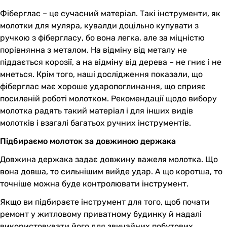
Фіберглас – це сучасний матеріал. Такі інструменти, як
молотки для муляра, кувалди доцільно купувати з
ручкою з фібергласу, бо вона легка, але за міцністю
порівнянна з металом. На відміну від металу не
піддається корозії, а на відміну від дерева – не гниє і не
мнеться. Крім того, наші дослідження показали, що
фіберглас має хороше ударопоглинання, що сприяє
посиленій роботі молотком. Рекомендації щодо вибору
молотка радять такий матеріал і для інших видів
молотків і взагалі багатьох ручних інструментів.
Підбираємо молоток за довжиною держака
Довжина держака задає довжину важеля молотка. Що
вона довша, то сильнішим вийде удар. А що коротша, то
точніше можна буде контролювати інструмент.
Якщо ви підбираєте інструмент для того, щоб почати
ремонт у житловому приватному будинку й надалі
використовувати його для звичайних побутових