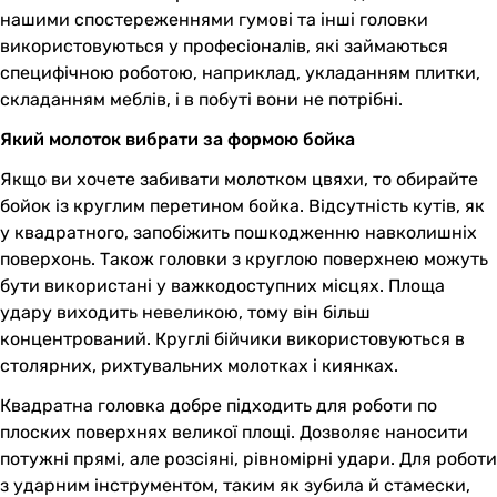
нашими спостереженнями гумові та інші головки
використовуються у професіоналів, які займаються
специфічною роботою, наприклад, укладанням плитки,
складанням меблів, і в побуті вони не потрібні.
Який молоток вибрати за формою бойка
Якщо ви хочете забивати молотком цвяхи, то обирайте
бойок із круглим перетином бойка. Відсутність кутів, як
у квадратного, запобіжить пошкодженню навколишніх
поверхонь. Також головки з круглою поверхнею можуть
бути використані у важкодоступних місцях. Площа
удару виходить невеликою, тому він більш
концентрований. Круглі бійчики використовуються в
столярних, рихтувальних молотках і киянках.
Квадратна головка добре підходить для роботи по
плоских поверхнях великої площі. Дозволяє наносити
потужні прямі, але розсіяні, рівномірні удари. Для роботи
з ударним інструментом, таким як зубила й стамески,