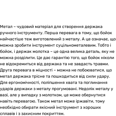
Метал – чудовий матеріал для створення держака
ручного інструменту. Перша перевага в тому, що бойок
найчастіше теж виготовлений з металу. А це означає, що
можна зробити інструмент суцільнометалевим. Тобто і
бойок, і держак молотка – це одна велика деталь, яку не
можна розділити. Це дає гарантію того, що бойок ніколи
не відокремиться від держака та не завдасть травми.
Друга перевага в міцності – можна не побоюватися, що
метал держака трісне та пошкодиться від сили удару.
Для ергономічності, поліпшення хвата та поглинання
ударів держаки з металу прогумовані. Недолік металу у
вазі, але у випадку з молотком, це може обернутися
навіть перевагою. Також метал може іржавіти, тому
необхідно обирати якісний інструмент з хороших
сплавів і з захисним покриттям.