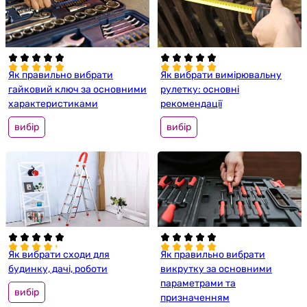
Як правильно вибрати
Як вибрати вимірювальну
гайковий ключ за основними
рулетку: основні
характеристиками
рекомендації
вибір
вибір
Як вибрати сходи для
Як правильно вибрати
будинку, дачі, роботи
викрутку за основними
параметрами та
вибір
призначенням