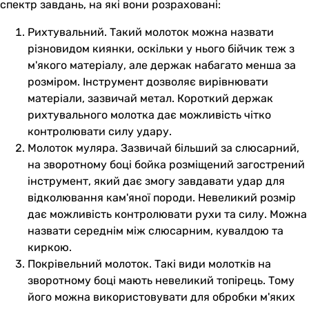
спектр завдань, на які вони розраховані:
Рихтувальний. Такий молоток можна назвати
різновидом киянки, оскільки у нього бійчик теж з
м'якого матеріалу, але держак набагато менша за
розміром. Інструмент дозволяє вирівнювати
матеріали, зазвичай метал. Короткий держак
рихтувального молотка дає можливість чітко
контролювати силу удару.
Молоток муляра. Зазвичай більший за слюсарний,
на зворотному боці бойка розміщений загострений
інструмент, який дає змогу завдавати удар для
відколювання кам'яної породи. Невеликий розмір
дає можливість контролювати рухи та силу. Можна
назвати середнім між слюсарним, кувалдою та
киркою.
Покрівельний молоток. Такі види молотків на
зворотному боці мають невеликий топірець. Тому
його можна використовувати для обробки м'яких