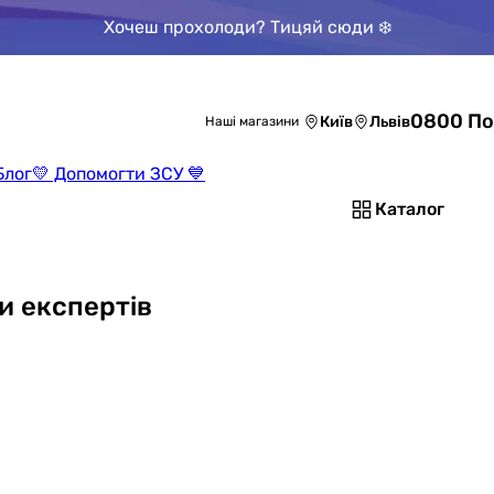
Хочеш прохолоди? Тицяй сюди ❄️
0800 По
Київ
Львів
Наші магазини
Блог
💛 Допомогти ЗСУ 💙
Каталог
и експертів