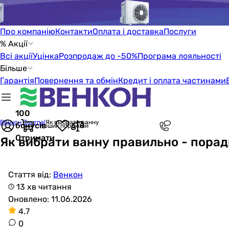
Про компанію
Контакти
Оплата і доставка
Послуги
% Акції
Всі акції
Уцінка
Розпродаж до -50%
Програма лояльності
Більше
Гарантія
Повернення та обмін
Кредит і оплата частинами
100
Венкон Journal
Як выбрати ванну
бонусів
Кошик порожній
Отримати
Як вибрати ванну правильно - порад
Стаття від:
Венкон
13 хв читання
Оновлено: 11.06.2026
4.7
0