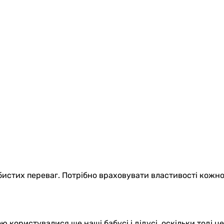
истих переваг. Потрібно враховувати властивості кожного 
 користувалися ще наші бабусі і дідусі, оскільки тоді ц