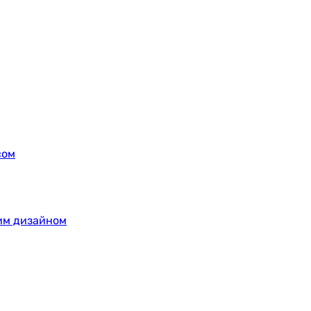
сом
ним дизайном