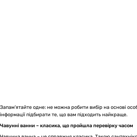
Запам'ятайте одне: не можна робити вибір на основі особ
інформації підбирати те, що вам підходить найкраще.
Чавунні ванни – класика, що пройшла перевірку часом
Чавунна ванна – це справжня класика. Такою сантехнікою