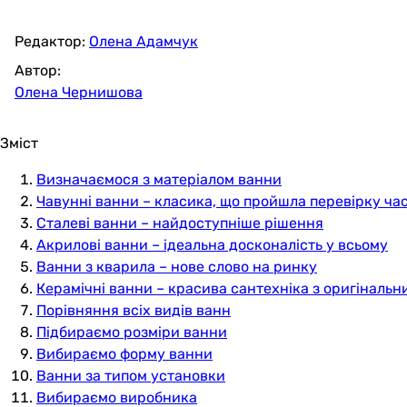
Редактор:
Олена Адамчук
Автор:
Олена Чернишова
Зміст
Визначаємося з матеріалом ванни
Чавунні ванни – класика, що пройшла перевірку ча
Сталеві ванни – найдоступніше рішення
Акрилові ванни – ідеальна досконалість у всьому
Ванни з кварила – нове слово на ринку
Керамічні ванни – красива сантехніка з оригіналь
Порівняння всіх видів ванн
Підбираємо розміри ванни
Вибираємо форму ванни
Ванни за типом установки
Вибираємо виробника