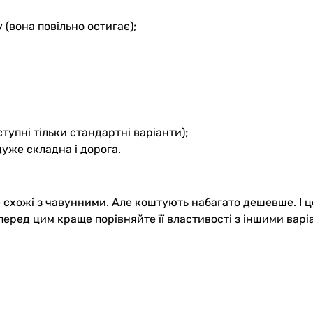
(вона повільно остигає);
тупні тільки стандартні варіанти);
дуже складна і дорога.
схожі з чавунними. Але коштують набагато дешевше. І це
ча перед цим краще порівняйте її властивості з іншими ва