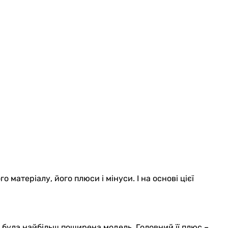
матеріалу, його плюси і мінуси. І на основі цієї
е була найбільш поширена модель. Головний її плюс –