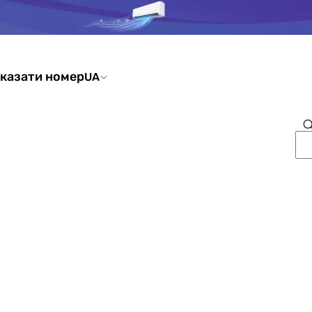
казати номер
UA