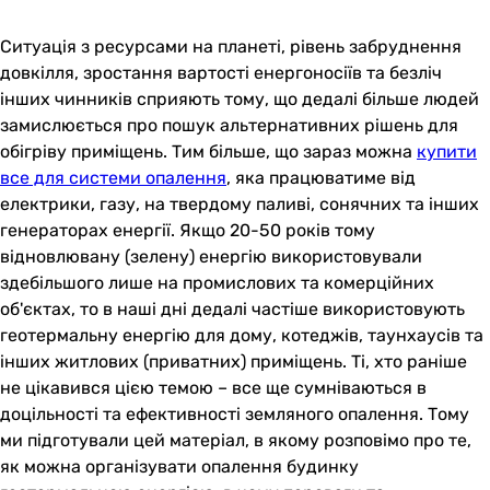
Ситуація з ресурсами на планеті, рівень забруднення
довкілля, зростання вартості енергоносіїв та безліч
інших чинників сприяють тому, що дедалі більше людей
замислюється про пошук альтернативних рішень для
обігріву приміщень. Тим більше, що зараз можна
купити
все для системи опалення
, яка працюватиме від
електрики, газу, на твердому паливі, сонячних та інших
генераторах енергії. Якщо 20-50 років тому
відновлювану (зелену) енергію використовували
здебільшого лише на промислових та комерційних
об'єктах, то в наші дні дедалі частіше використовують
геотермальну енергію для дому, котеджів, таунхаусів та
інших житлових (приватних) приміщень. Ті, хто раніше
не цікавився цією темою – все ще сумніваються в
доцільності та ефективності земляного опалення. Тому
ми підготували цей матеріал, в якому розповімо про те,
як можна організувати опалення будинку