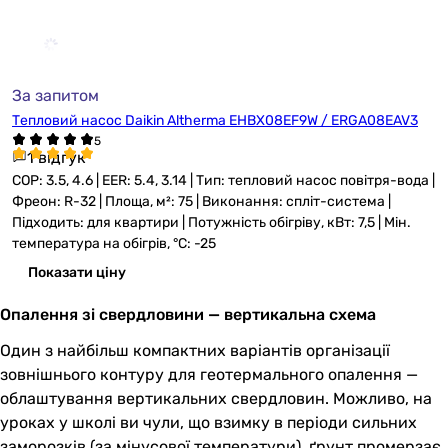
За запитом
Тепловий насос Daikin Altherma EHBX08EF9W / ERGA08EAV3
1 відгук
COP: 3.5, 4.6 | EER: 5.4, 3.14 | Тип: тепловий насос повітря-вода |
Фреон: R-32 | Площа, м²: 75 | Виконання: спліт-система |
Підходить: для квартири | Потужність обігріву, кВт: 7,5 | Мін.
температура на обігрів, °C: -25
Показати ціну
Опалення зі свердловини — вертикальна схема
Один з найбільш компактних варіантів організації
зовнішнього контуру для геотермального опалення —
облаштування вертикальних свердловин. Можливо, на
уроках у школі ви чули, що взимку в періоди сильних
заморозків (за мінусової температури), ґрунт промерзає