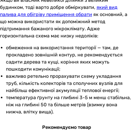
Якщо ви власник невеликої ділянки з великим
будинком, тоді варто добре обміркувати,
який вид
палива для обігріву приміщення обрати
як основний, а
що можна використати як допоміжний метод
підтримання бажаного мікроклімату. Адже
горизонтальна схема має низку недоліків:
обмеження на використання території — там, де
прокладено зовнішній контур, не рекомендується
садити дерева та кущі, коріння яких можуть
пошкодити комунікації;
важливо ретельно прорахувати схему укладання
труб, кількість колекторів та сполучних вузлів для
найбільш ефективної акумуляції теплової енергії;
температура ґрунту на глибині 3-5 м менш стабільна,
ніж на глибині 50 та більше метрів (взимку вона
нижча, влітку вища).
Рекомендуємо товар