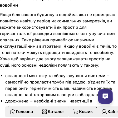
водойми
Якщо біля вашого будинку є водойма, яка не промерзає
повністю навіть у період максимальних заморозків, ви
можете використовувати її як простір для
горизонтальної розводки зовнішнього контуру системи
опалення. Таке рішення приваблює низькими
експлуатаційними витратами. Якщо у водоймі є течія, то
теплі потоки можуть підвищити швидкість теплообміну.
Хоча цей варіант дає змогу заощаджувати простір на
суші, його основні недоліки полягають у такому:
складності монтажу та обслуговування системи —
самостійно прокласти труби під водою, з'єднати їх та
перевірити герметичність швів, надійність кріплень
складно навіть хорошим плавцям з обладнанням;
дорожнеча — необхідні значні інвестиції в
обладнання, проєктування та монтаж системи.
Головна
Каталог
Кошик
Кабі
Елементи мають бути стійкими до негативного впливу