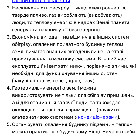
газових котлів опалення
.
Нескінченність ресурсу — якщо електроенергія,
тверде паливо, газ виробляють (видобувають)
люди, то теплову енергію в надрах Землі планета
генерує та накопичує її безперервно.
Економічна вигода — на відміну від інших систем
обігріву, опалення приватного будинку теплом
землі вимагає значних вкладень лише на етапі
проєктування та монтажу системи. В інший час
експлуатаційні витрати нижчі, порівняно з тими, які
необхідні для функціонування інших систем
(закупівлі торфу, пелет, дров, газу).
Геотермальну енергію землі можна
використовувати не тільки для обігріву приміщень,
а й для отримання гарячої води, та також для
охолодження повітря в приміщенні (служити
альтернативою системам з
кондиціонерами
).
Організувати опалення будинку підземним теплом
можна практично в будь-якому місці. Нема потреби