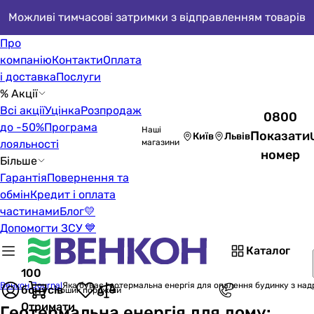
Можливі тимчасові затримки з відправленням товарів
Про
компанію
Контакти
Оплата
і доставка
Послуги
% Акції
Всі акції
Уцінка
Розпродаж
0800
до -50%
Програма
Наші
Показати
Київ
Львів
лояльності
магазини
номер
Більше
Гарантія
Повернення та
обмін
Кредит і оплата
частинами
Блог
💛
Допомогти ЗСУ 💙
Каталог
100
Венкон Journal
Яка буває геотермальна енергія для опалення будинку з над
бонусів
Кошик порожній
Отримати
Геотермальна енергія для дому: