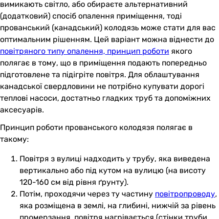
вимикають світло, або обираєте альтернативний
(додатковий) спосіб опалення приміщення, тоді
прованський (канадський) колодязь може стати для вас
оптимальним рішенням. Цей варіант можна віднести до
повітряного типу опалення, принцип роботи
якого
полягає в тому, що в приміщення подають попередньо
підготовлене та підігріте повітря. Для облаштування
канадської свердловини не потрібно купувати дорогі
теплові насоси, достатньо гладких труб та допоміжних
аксесуарів.
Принцип роботи прованського колодязя полягає в
такому:
Повітря з вулиці надходить у трубу, яка виведена
вертикально або під кутом на вулицю (на висоту
120-160 см від рівня ґрунту).
Потім, проходячи через ту частину
повітропроводу
,
яка розміщена в землі, на глибині, нижчій за рівень
промерзання, повітря нагрівається (стінки труби