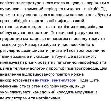
повітря, температура якого стала вищою, як порівняти з
вуличною – в зимовий період, та нижчою – в літній. Під
час монтажу канадського колодязя важливо не забувати
про необхідність організації сифона, в який
потраплятиме конденсат, та технічних колодязів для
обслуговування системи. Потоки повітря рухаються
природним методом, за допомогою перепаду тиску та
температур. Не варто забувати про необхідність
регулярно дезінфікувати (чистити) повітропроводи не
тільки ззовні, а й укладені в ґрунт. Це дасть змогу
мінімізувати ризик розвитку патогенної мікрофлори та
цвілі в теплому вологому просторі повітропроводів. Для
видалення відпрацьованого повітря можна
використовувати
витяжні вентилятори
. Підвищити
ефективність системи обігріву можна, якщо
укомплектувати канадський колодязь модулями з
вентиляторами та нагрівачами.