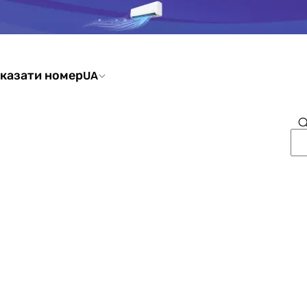
казати номер
UA