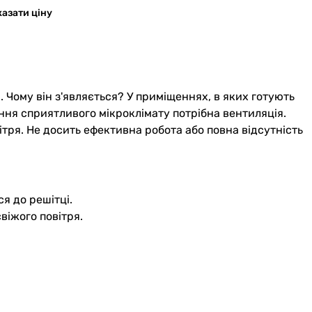
азати ціну
 Чому він з'являється? У приміщеннях, в яких готують
ння сприятливого мікроклімату потрібна вентиляція.
ітря. Не досить ефективна робота або повна відсутність
я до решітці.
віжого повітря.