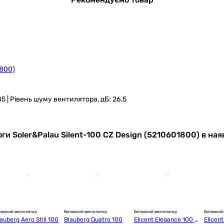
1800)
85 | Рівень шуму вентилятора, дБ: 26.5
ги Soler&Palau Silent-100 CZ Design (5210601800) в ная
тяжний вентилятор
Витяжний вентилятор
Витяжний вентилятор
Витяжний
auberg Aero Still 100
Blauberg Quatro 100
Elicent Elegance 100 P
Elicen