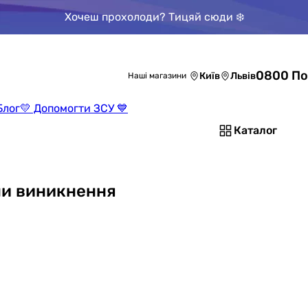
Хочеш прохолоди? Тицяй сюди ❄️
0800 По
Київ
Львів
Наші магазини
Блог
💛 Допомогти ЗСУ 💙
Каталог
ни виникнення