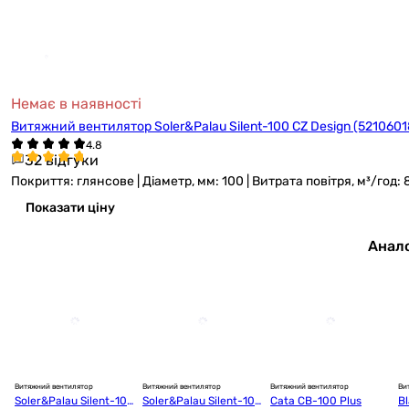
Немає в наявності
Витяжний вентилятор Soler&Palau Silent-100 CZ Design (521060
32 відгуки
Покриття: глянсове | Діаметр, мм: 100 | Витрата повітря, м³/год: 
Показати ціну
Анало
Витяжний вентилятор
Витяжний вентилятор
Витяжний вентилятор
Ви
Soler&Palau Silent-100 
Soler&Palau Silent-100 
Cata CB-100 Plus
Bl