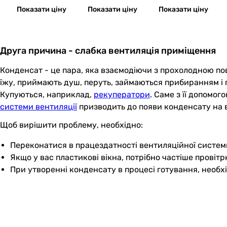
CZ Design-3C (521060
CZ Matt White Design-
Показати ціну
Показати ціну
Показати ціну
3100)
4C
Друга причина - слабка вентиляція приміщення
Конденсат - це пара, яка взаємодіючи з прохолодною пове
їжу, приймають душ, перуть, займаються прибиранням і 
Купуються, наприклад,
рекуператори
. Саме з її допомо
системи вентиляції
призводить до появи конденсату на в
Щоб вирішити проблему, необхідно:
Переконатися в працездатності вентиляційної системи
Якщо у вас пластикові вікна, потрібно частіше провіт
При утворенні конденсату в процесі готування, необ