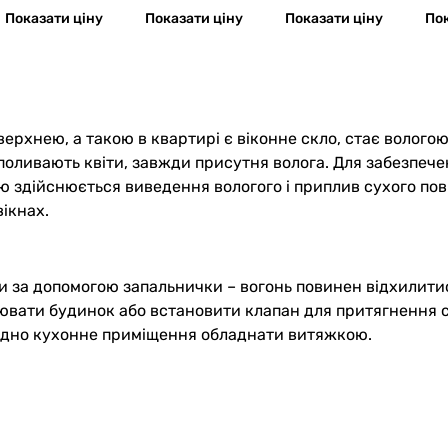
ull Cord
Speed
Показати ціну
Показати ціну
Показати ціну
Пок
рхнею, а такою в квартирі є віконне скло, стає вологою.
поливають квіти, завжди присутня волога. Для забезпече
гою здійснюється виведення вологого і приплив сухого пов
ікнах.
 за допомогою запальнички – вогонь повинен відхилитис
рювати будинок або встановити клапан для притягнення с
хідно кухонне приміщення обладнати витяжкою.