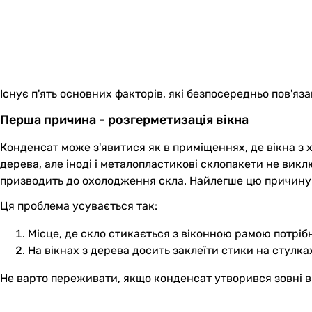
Існує п'ять основних факторів, які безпосередньо пов'яза
Перша причина - розгерметизація вікна
Конденсат може з'явитися як в приміщеннях, де вікна з 
дерева, але іноді і металопластикові склопакети не вик
призводить до охолодження скла. Найлегше цю причину 
Ця проблема усувається так:
Місце, де скло стикається з віконною рамою потрі
На вікнах з дерева досить заклеїти стики на стулк
Не варто переживати, якщо конденсат утворився зовні вік