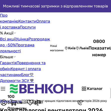
Можливі тимчасові затримки з відправленням товарів
Про
компанію
Контакти
Оплата
і доставка
Послуги
% Акції
Всі акції
Уцінка
Розпродаж
0800
до -50%
Програма
Наші
Показати
Київ
Львів
лояльності
магазини
номер
Більше
Гарантія
Повернення та
обмін
Кредит і оплата
частинами
Блог
💛
Допомогти ЗСУ 💙
Каталог
100
Венкон Journal
ТОП 8: Рейтинг кращих підлогових вентиляторів 2026 року
бонусів
Кошик порожній
Отримати
Кращі підлогові вентилятори 2026