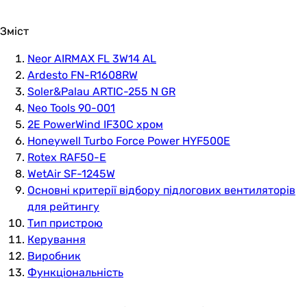
Зміст
Neor AIRMAX FL 3W14 AL
Ardesto FN-R1608RW
Soler&Palau ARTIC-255 N GR
Neo Tools 90-001
2E PowerWind IF30C хром
Honeywell Turbo Force Power HYF500E
Rotex RAF50-E
WetAir SF-1245W
Основні критерії відбору підлогових вентиляторів
для рейтингу
Тип пристрою
Керування
Виробник
Функціональність