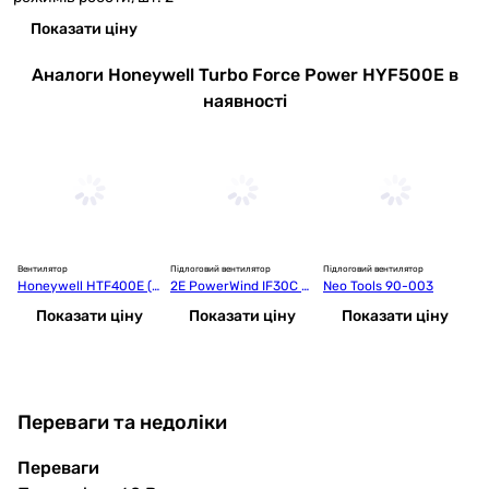
Показати ціну
Аналоги Honeywell Turbo Force Power HYF500E в
наявності
Вентилятор
Підлоговий вентилятор
Підлоговий вентилятор
Пі
Honeywell HTF400E (T
2E PowerWind IF30C х
Neo Tools 90-003
2
OW014739)
ром
о
Показати ціну
Показати ціну
Показати ціну
Переваги та недоліки
Переваги