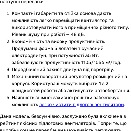
наступні переваги:
Компактні габарити та стійка основа дають
можливість легко переміщати вентилятор та
використовувати його в приміщеннях різного типу.
Рівень шуму при роботі — 48 дБ.
Економічність та високу продуктивність.
Продумана форма 5 лопатей т сучасний
електродвигун, при потужності 35 Вт,
забезпечують продуктивність 1105/1056 м³/год.
Передбачений захист двигуна від перегріву.
Механічний поворотний регулятор розміщений на
корпусі. Користувачі можуть вибрати 1 з 2
швидкостей роботи або активувати автообертання.
Наявність знімної захисної решітки забезпечує
можливість
легко чистити підлогові вентилятори
.
Дана модель, безсумнівно, заслужено була включена в
рейтинг якісних підлогових вентиляторів. Попри те, що
виробником не передбачена можливість регулювати