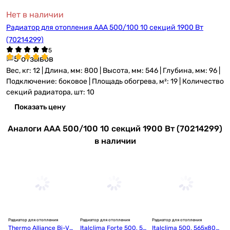
Нет в наличии
Радиатор для отопления AAA 500/100 10 секций 1900 Вт
(70214299)
5 отзывов
Вес, кг: 12 | Длина, мм: 800 | Высота, мм: 546 | Глубина, мм: 96 |
Подключение: боковое | Площадь обогрева, м²: 19 | Количество
секций радиатора, шт: 10
Показать цену
Аналоги AAA 500/100 10 секций 1900 Вт (70214299)
в наличии
Радиатор для отопления
Радиатор для отопления
Радиатор для отопления
Ра
Thermo Alliance Bi-Vul
Italclima Forte 500, 56
Italclima 500, 565x800
Th