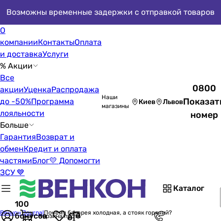
Возможны временные задержки с отправкой товаров
О
компании
Контакты
Оплата
и доставка
Услуги
% Акции
Все
0800
акции
Уценка
Распродажа
Наши
Показат
до -50%
Программа
Киев
Львов
магазины
лояльности
номер
Больше
Гарантия
Возврат и
обмен
Кредит и оплата
частями
Блог
💛 Допомогти
ЗСУ 💙
Каталог
100
Венкон Journal
Почему батарея холодная, а стояк горячий?
бонусов
Корзина пуста