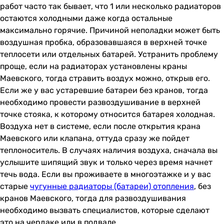
работ часто так бывает, что 1 или несколько радиаторов
остаются холодными даже когда остальные
максимально горячие. Причиной неполадки может быть
воздушная пробка, образовавшаяся в верхней точке
теплосети или отдельных батарей. Устранить проблему
проще, если на радиаторах установлены краны
Маевского, тогда стравить воздух можно, открыв его.
Если же у вас устаревшие батареи без кранов, тогда
необходимо провести развоздушивание в верхней
точке стояка, к которому относится батарея холодная.
Воздуха нет в системе, если после открытия крана
Маевского или клапана, оттуда сразу же пойдет
теплоноситель. В случаях наличия воздуха, сначала вы
услышите шипящий звук и только через время начнет
течь вода. Если вы проживаете в многоэтажке и у вас
старые
чугунные радиаторы (батареи) отопления
, без
кранов Маевского, тогда для развоздушивания
необходимо вызвать специалистов, которые сделают
это на чердаке или в подвале.