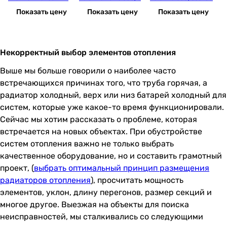
can 500/100
5x800x96 мм, 22 бар (1
x96 мм, 22 бар (10 сек
r
Показать цену
Показать цену
Показать цену
0 секций)
ций)
й)
Некорректный выбор элементов отопления
Выше мы больше говорили о наиболее часто
встречающихся причинах того, что труба горячая, а
радиатор холодный, верх или низ батарей холодный для
систем, которые уже какое-то время функционировали.
Сейчас мы хотим рассказать о проблеме, которая
встречается на новых объектах. При обустройстве
систем отопления важно не только выбрать
качественное оборудование, но и составить грамотный
проект, (
выбрать оптимальный принцип размещения
радиаторов отопления
), просчитать мощность
элементов, уклон, длину перегонов, размер секций и
многое другое. Выезжая на объекты для поиска
неисправностей, мы сталкивались со следующими