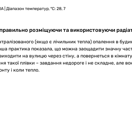
A | Діапазон температур, °C: 28, 7
, правильно розміщуючи та використовуючи радіа
нтралізованого (якщо є лічильник тепла) опалення в буди
ша практика показала, що можна заощадити значну части
де виходити на вулицю через стіну, а повернеться в кімна
ння такої плівки – завдання недороге і не складне, але 
нту і коли тепло.