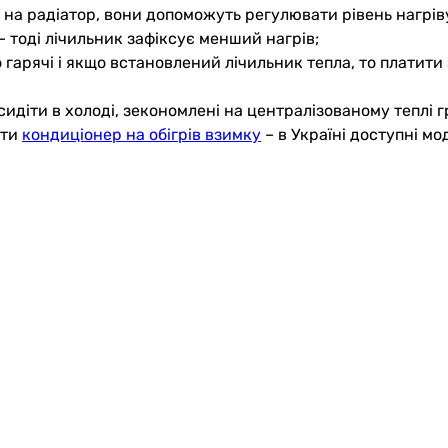
 на радіатор, вони допоможуть регулювати рівень нагріву
 – тоді лічильник зафіксує менший нагрів;
гарячі і якщо встановлений лічильник тепла, то платити 
о сидіти в холоді, зекономлені на централізованому теп
ити
кондиціонер на обігрів взимку
– в Україні доступні мод