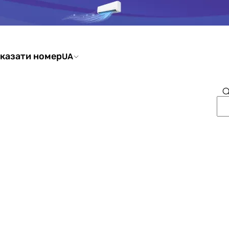
казати номер
UA