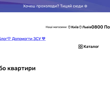
Хочеш прохолоди? Тицяй сюди ❄️
0800 По
Київ
Львів
Наші магазини
Блог
💛 Допомогти ЗСУ 💙
Каталог
або квартири