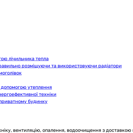
гою лічильника тепла
правильно розміщуючи та використовуючи радіатори
моголівок
а допомогою утеплення
нергоефективної техніки
в приватному будинку
хніку, вентиляцію, опалення, водоочищення з доставкою 