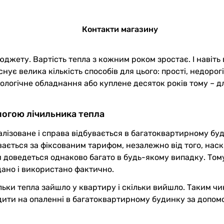
Контакти магазину
жету. Вартість тепла з кожним роком зростає. І навіть 
снує велика кількість способів для цього: прості, недоро
нологічне обладнання або куплене десяток років тому – 
могою лічильника тепла
лізоване і справа відбувається в багатоквартирному буд
бувається за фіксованим тарифом, незалежно від того, нас
ити доведеться однаково багато в будь-якому випадку. То
дано і використано фактично.
ільки тепла зайшло у квартиру і скільки вийшло. Таким ч
ити на опаленні в багатоквартирному будинку за допомог