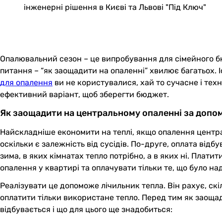
інженерні рішення в Києві та Львові "Під Ключ"
Опалювальний сезон – це випробування для сімейного бюд
питання – “як заощадити на опаленні” хвилює багатьох. І
для опалення
ви не користувалися, хай то сучасне і тех
ефективний варіант, щоб зберегти бюджет.
Як заощадити на центральному опаленні за допо
Найскладніше економити на теплі, якщо опалення центра
оскільки є залежність від сусідів. По-друге, оплата від
зима, в яких кімнатах тепло потрібно, а в яких ні. Плат
опалення у квартирі та оплачувати тільки те, що було на
Реалізувати це допоможе лічильник тепла. Він рахує, ск
оплатити тільки використане тепло. Перед тим як заощад
відбувається і що для цього ще знадобиться: