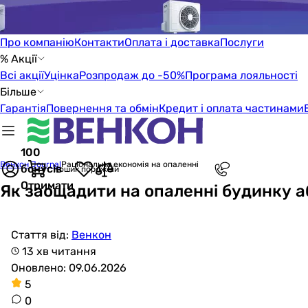
Про компанію
Контакти
Оплата і доставка
Послуги
% Акції
Всі акції
Уцінка
Розпродаж до -50%
Програма лояльності
Більше
Гарантія
Повернення та обмін
Кредит і оплата частинами
100
Венкон Journal
Раціональна економія на опаленні
бонусів
Кошик порожній
Отримати
Як заощадити на опаленні будинку 
Стаття від:
Венкон
13 хв читання
Оновлено: 09.06.2026
5
0