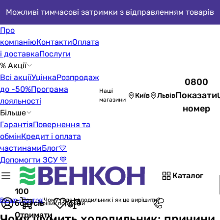
Можливі тимчасові затримки з відправленням товарів
Про
компанію
Контакти
Оплата
і доставка
Послуги
% Акції
Всі акції
Уцінка
Розпродаж
0800
до -50%
Програма
Наші
Показати
Київ
Львів
лояльності
магазини
номер
Більше
Гарантія
Повернення та
обмін
Кредит і оплата
частинами
Блог
💛
Допомогти ЗСУ 💙
Каталог
100
Венкон Journal
Чому гуде холодильник і як це вирішити?
бонусів
Кошик порожній
Отримати
Чому шумить холодильник: причини