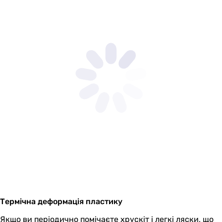
Термічна деформація пластику
Якщо ви періодично помічаєте хрускіт і легкі ляски, що