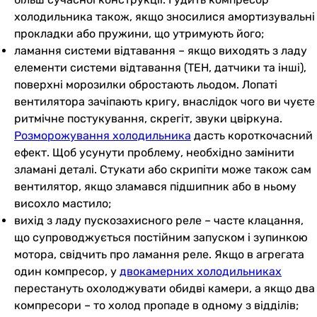
холодильника також, якщо зносилися амортизувальні
прокладки або пружини, що утримують його;
ламання системи відтавання – якщо виходять з ладу
елементи системи відтавання (ТЕН, датчики та інші),
поверхні морозилки обростають льодом. Лопаті
вентилятора зачіпають кригу, внаслідок чого ви чуєте
ритмічне постукування, скрегіт, звуки цвіркуна.
Розморожування холодильника
дасть короткочасний
ефект. Щоб усунути проблему, необхідно замінити
зламані деталі. Стукати або скрипіти може також сам
вентилятор, якщо зламався підшипник або в ньому
висохло мастило;
вихід з ладу пускозахисного реле – часте клацання,
що супроводжується постійним запуском і зупинкою
мотора, свідчить про ламання реле. Якщо в агрегата
один компресор, у
двокамерних холодильниках
перестануть охолоджувати обидві камери, а якщо два
компресори – то холод пропаде в одному з відділів;