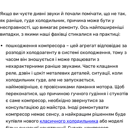
Якщо ви чуєте дивні звуки й почали помічати, що не так,
як раніше, гуде холодильник, причина може бути у
несправності, що вимагає ремонту. Ось найпоширеніші
випадки, з якими наші фахівці стикалися на практиці:
пошкодження компресора – цей агрегат відповідає за
розподіл холодоагенту в системі охолодження, тому з
часом він зношується і може працювати з
нехарактерними раніше звуками. Часте клацання
реле, дзвін і цокіт металевих деталей, ситуації, коли
холодильник гуде, але не запускається,
найімовірніше, є провісниками ламання мотора. Щоб
переконатися, що причиною гучного гудіння і стукотів
є саме компресор, необхідно звернутися за
консультацією до майстра. Іноді ремонтувати
компресор немає сенсу, а найкращим рішенням буде
купівля нового
класичного холодильника
або моделі
більш сучасної конструкції. Гудить компресор