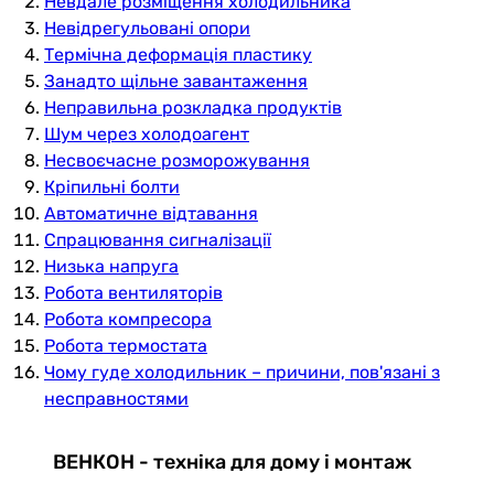
Невдале розміщення холодильника
Невідрегульовані опори
Термічна деформація пластику
Занадто щільне завантаження
Неправильна розкладка продуктів
Шум через холодоагент
Несвоєчасне розморожування
Кріпильні болти
Автоматичне відтавання
Спрацювання сигналізації
Низька напруга
Робота вентиляторів
Робота компресора
Робота термостата
Чому гуде холодильник – причини, пов'язані з
несправностями
ВЕНКОН - техніка для дому і монтаж