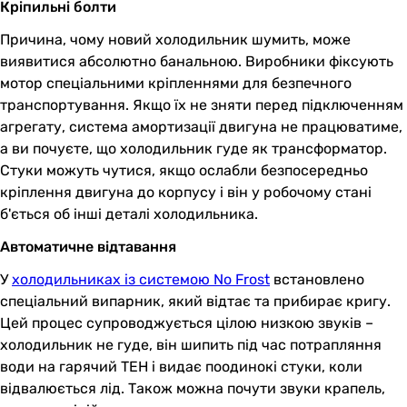
Кріпильні болти
Причина, чому новий холодильник шумить, може
виявитися абсолютно банальною. Виробники фіксують
мотор спеціальними кріпленнями для безпечного
транспортування. Якщо їх не зняти перед підключенням
агрегату, система амортизації двигуна не працюватиме,
а ви почуєте, що холодильник гуде як трансформатор.
Стуки можуть чутися, якщо ослабли безпосередньо
кріплення двигуна до корпусу і він у робочому стані
б'ється об інші деталі холодильника.
Автоматичне відтавання
У
холодильниках із системою No Frost
встановлено
спеціальний випарник, який відтає та прибирає кригу.
Цей процес супроводжується цілою низкою звуків –
холодильник не гуде, він шипить під час потрапляння
води на гарячий ТЕН і видає поодинокі стуки, коли
відвалюється лід. Також можна почути звуки крапель,