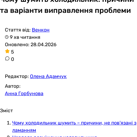
та варіанти виправлення проблеми
Стаття від:
Венкон
9 хв читання
Оновлено: 28.04.2026
5
0
Редактор:
Олена Адамчук
Автор:
Анна Горбунова
Зміст
Чому холодильник шумить – причини, не пов'язані з
ламанням