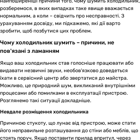
найпоширеніші причини того, чому шумить холодильник,
розберемося, в яких випадках таке явище вважається
нормальним, а коли – свідчить про несправності. З
урахуванням досвіду, ми підкажемо, які дії варто
зробити, щоб позбутися цих проблем.
Чому холодильник шумить – причини, не
пов'язані з ламанням
Якщо ваш холодильник став голосніше працювати або
видавати незвичні звуки, необов'язково доведеться
їхати в сервісний центр або звертатися до майстра.
Можливо, це природний шум, викликаний внутрішніми
процесами або помилками в експлуатації пристрою.
Розглянемо такі ситуації докладніше.
Невдале розміщення холодильника
Причиною стукоту, що лунає від пристрою, може стати
його неправильне розташування до стіни або меблів, що
стоять поруч. Якщо поставити прилад впритул, через