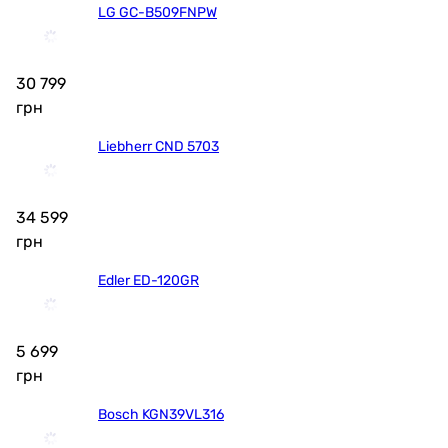
LG GC-B509FNPW
30 799
грн
Liebherr CND 5703
34 599
грн
Edler ED-120GR
5 699
грн
Bosch KGN39VL316