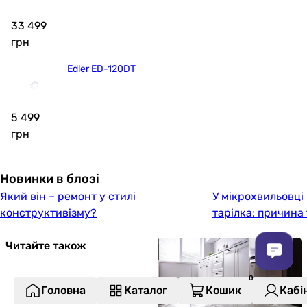
33 499
грн
Edler ED-120DT
5 499
грн
Новинки в блозі
Який він – ремонт у стилі
У мікрохвильовці
конструктивізму?
тарілка: причина
Читайте також
Головна
Каталог
Кошик
Кабі