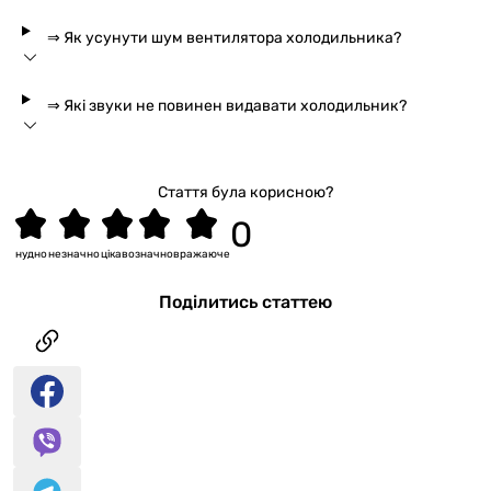
⇒ Як усунути шум вентилятора холодильника?
⇒ Які звуки не повинен видавати холодильник?
Стаття була корисною?
нудно
незначно
цікаво
значно
вражаюче
Поділитись статтею