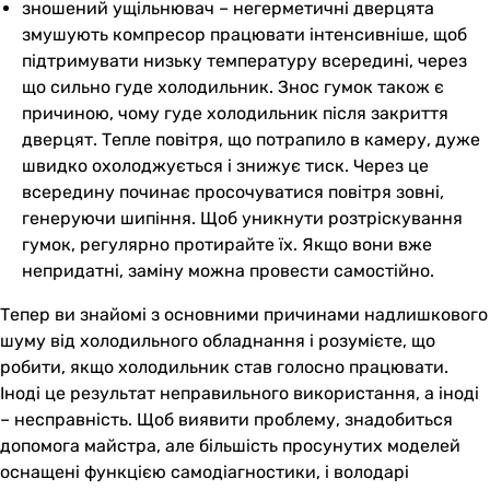
зношений ущільнювач – негерметичні дверцята
змушують компресор працювати інтенсивніше, щоб
підтримувати низьку температуру всередині, через
що сильно гуде холодильник. Знос гумок також є
причиною, чому гуде холодильник після закриття
дверцят. Тепле повітря, що потрапило в камеру, дуже
швидко охолоджується і знижує тиск. Через це
всередину починає просочуватися повітря зовні,
генеруючи шипіння. Щоб уникнути розтріскування
гумок, регулярно протирайте їх. Якщо вони вже
непридатні, заміну можна провести самостійно.
Тепер ви знайомі з основними причинами надлишкового
шуму від холодильного обладнання і розумієте, що
робити, якщо холодильник став голосно працювати.
Іноді це результат неправильного використання, а іноді
– несправність. Щоб виявити проблему, знадобиться
допомога майстра, але більшість просунутих моделей
оснащені функцією самодіагностики, і володарі