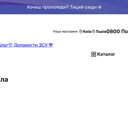
Хочеш прохолоди? Тицяй сюди ❄️
0800 По
Київ
Львів
Наші магазини
Блог
💛 Допомогти ЗСУ 💙
Каталог
тла