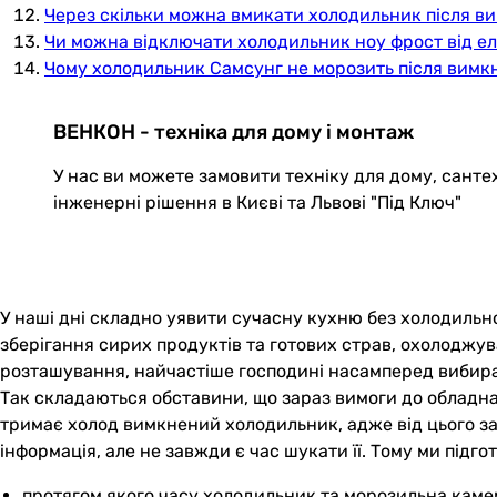
Через скільки можна вмикати холодильник після в
Чи можна відключати холодильник ноу фрост від 
Чому холодильник Самсунг не морозить після вимк
ВЕНКОН - техніка для дому і монтаж
У нас ви можете замовити техніку для дому, санте
інженерні рішення в Києві та Львові "Під Ключ"
У наші дні складно уявити сучасну кухню без холодильн
зберігання сирих продуктів та готових страв, охолоджува
розташування, найчастіше господині насамперед вибир
Так складаються обставини, що зараз вимоги до обладна
тримає холод вимкнений холодильник, адже від цього зале
інформація, але не завжди є час шукати її. Тому ми підго
протягом якого часу холодильник та морозильна каме