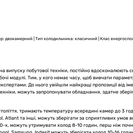
 камер: двокамерний | Тип холодильника: класичний | Клас енергос
я на випуску побутової техніки, постійно вдосконалюють 
очі модулі. Тим, у кого немає часу, щоб вивчати параме
експертами. До нього увійшли найкращі пропозиції від ім
хніки, можуть запропонувати обладнання, здатне зберіг
толіття, тримають температуру всередині камер до 3 год
l, Atlant та інші, можуть зберігати за сприятливих умов 
0-х, можуть утримувати холод 8-10 годин, перш ніж почн
lpool, Samsung, Indesit можуть зберігати холод 10-16 годи