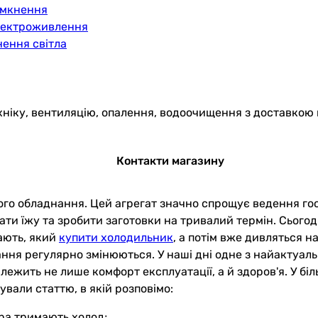
имкнення
електроживлення
нення світла
хніку, вентиляцію, опалення, водоочищення з доставкою 
Контакти магазину
ого обладнання. Цей агрегат значно спрощує ведення го
ти їжу та зробити заготовки на тривалий термін. Сьогодн
ають, який
купити холодильник
, а потім вже дивляться н
ння регулярно змінюються. У наші дні одне з найактуаль
жить не лише комфорт експлуатації, а й здоров'я. У біль
тували статтю, в якій розповімо:
ра тримають холод;