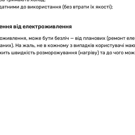
тними до використання (без втрати їх якості);
чення від електроживлення
роживлення, може бути безліч — від планових (ремонт е
их). На жаль, не в кожному з випадків користувачі мают
ежить швидкість розморожування (нагріву) та до чого м