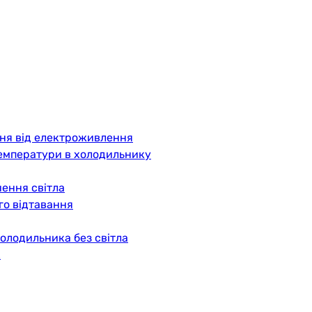
ння від електроживлення
температури в холодильнику
ення світла
го відтавання
олодильника без світла
к