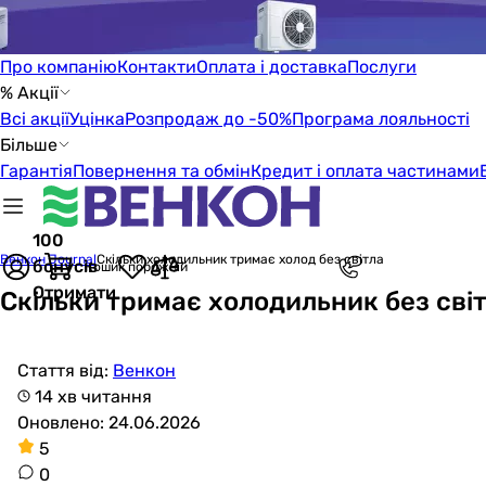
Про компанію
Контакти
Оплата і доставка
Послуги
% Акції
Всі акції
Уцінка
Розпродаж до -50%
Програма лояльності
Більше
Гарантія
Повернення та обмін
Кредит і оплата частинами
100
Венкон Journal
Скільки холодильник тримає холод без світла
бонусів
Кошик порожній
Отримати
Скільки тримає холодильник без сві
Стаття від:
Венкон
14 хв читання
Оновлено: 24.06.2026
5
0