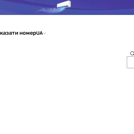
казати номер
UA