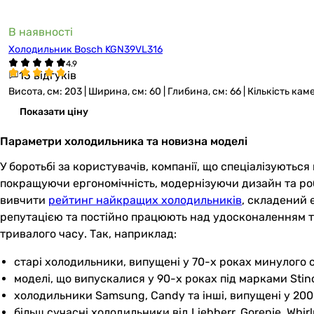
В наявності
Холодильник Bosch KGN39VL316
15 відгуків
Висота, см: 203 | Ширина, см: 60 | Глибина, см: 66 | Кількість
Показати ціну
Параметри холодильника та новизна моделі
У боротьбі за користувачів, компанії, що спеціалізуютьс
покращуючи ергономічність, модернізуючи дизайн та роб
вивчити
рейтинг найкращих холодильників
, складений 
репутацією та постійно працюють над удосконаленням те
тривалого часу. Так, наприклад:
старі холодильники, випущені у 70-х роках минулого с
моделі, що випускалися у 90-х роках під марками Stino
холодильники Samsung, Candy та інші, випущені у 200
більш сучасні холодильники від Liebherr, Gorenje, Whir