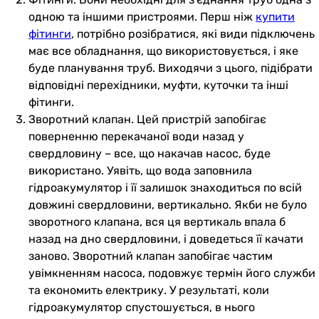
одною та іншими пристроями. Перш ніж
купити
фітинги
, потрібно розібратися, які види підключень
має все обладнання, що використовується, і яке
буде планування труб. Виходячи з цього, підібрати
відповідні перехідники, муфти, куточки та інші
фітинги.
Зворотний клапан. Цей пристрій запобігає
поверненню перекачаної води назад у
свердловину – все, що накачав насос, буде
використано. Уявіть, що вода заповнила
гідроакумулятор і її залишок знаходиться по всій
довжині свердловини, вертикально. Якби не було
зворотного клапана, вся ця вертикаль впала б
назад на дно свердловини, і доведеться її качати
заново. Зворотний клапан запобігає частим
увімкненням насоса, подовжує термін його служби
та економить електрику. У результаті, коли
гідроакумулятор спустошується, в нього