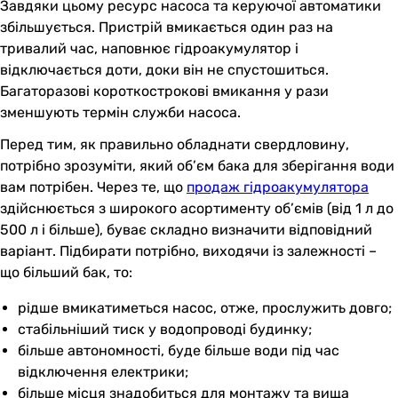
Завдяки цьому ресурс насоса та керуючої автоматики
збільшується. Пристрій вмикається один раз на
тривалий час, наповнює гідроакумулятор і
відключається доти, доки він не спустошиться.
Багаторазові короткострокові вмикання у рази
зменшують термін служби насоса.
Перед тим, як правильно обладнати свердловину,
потрібно зрозуміти, який об’єм бака для зберігання води
вам потрібен. Через те, що
продаж гідроакумулятора
здійснюється з широкого асортименту об’ємів (від 1 л до
500 л і більше), буває складно визначити відповідний
варіант. Підбирати потрібно, виходячи із залежності –
що більший бак, то:
рідше вмикатиметься насос, отже, прослужить довго;
стабільніший тиск у водопроводі будинку;
більше автономності, буде більше води під час
відключення електрики;
більше місця знадобиться для монтажу та вища