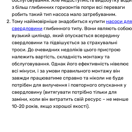
обслуговування. Але недоступність видобутку води
з більш глибинних горизонтів попри всі переваги
робить такий тип насоса мало затребуваним.
Тому найімовірніше знадобиться купити
насоси для
свердловини
глибинного типу. Вони являють собою
вузький циліндр, який опускається всередину
свердловини та підвішується за страхувальні
троси. До очевидних недоліків цього пристрою
належить вартість, складність монтажу та
обслуговування. Однак його ефективність нівелює
всі мінуси, і за умови правильного монтажу він
завжди працюватиме справно та ніколи не буде
потрібен для вилучення і повторного опускання у
свердловину (витягувати потрібно тільки для
заміни, коли він витратить свій ресурс – не менше
10-20 років, якщо хорошої якості).