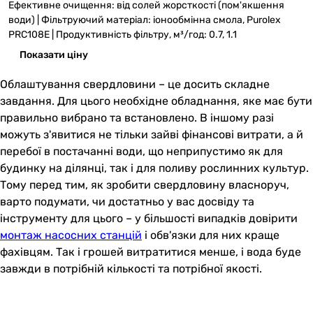
Ефективне очищення: від солей жорсткості (пом'якшення
води) | Фільтруючий матеріал: іонообмінна смола, Purolex
PRC108E | Продуктивність фільтру, м³/год: 0.7, 1.1
Показати ціну
Облаштування свердловини – це досить складне
завдання. Для цього необхідне обладнання, яке має бути
правильно вибрано та встановлено. В іншому разі
можуть з'явитися не тільки зайві фінансові витрати, а й
перебої в постачанні води, що неприпустимо як для
будинку на ділянці, так і для поливу рослинних культур.
Тому перед тим, як зробити свердловину власноруч,
варто подумати, чи достатньо у вас досвіду та
інструменту для цього – у більшості випадків довірити
монтаж насосних станцій
і обв'язки для них краще
фахівцям. Так і грошей витратитися менше, і вода буде
завжди в потрібній кількості та потрібної якості.