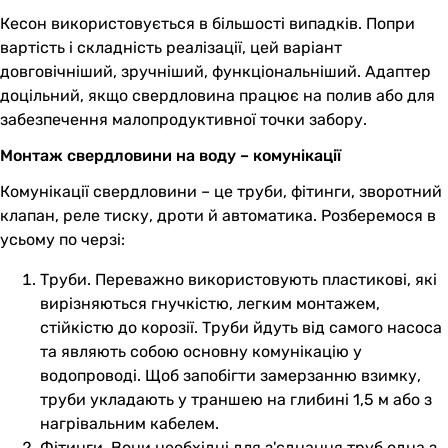
Кесон використовується в більшості випадків. Попри
вартість і складність реалізації, цей варіант
довговічніший, зручніший, функціональніший. Адаптер
доцільний, якщо свердловина працює на полив або для
забезпечення малопродуктивної точки забору.
Монтаж свердловини на воду – комунікації
Комунікації свердловини – це труби, фітинги, зворотний
клапан, реле тиску, дроти й автоматика. Розберемося в
усьому по черзі:
Труби. Переважно використовують пластикові, які
вирізняються гнучкістю, легким монтажем,
стійкістю до корозії. Труби йдуть від самого насоса
та являють собою основну комунікацію у
водопроводі. Щоб запобігти замерзанню взимку,
труби укладають у траншею на глибині 1,5 м або з
нагрівальним кабелем.
Фітинги. Вони необхідні для з'єднання труб одна з