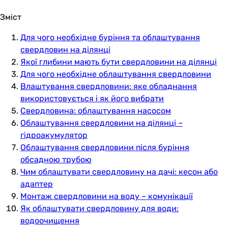
Зміст
Для чого необхідне буріння та облаштування
свердловин на ділянці
Якої глибини мають бути свердловини на ділянці
Для чого необхідне облаштування свердловини
Влаштування свердловини: яке обладнання
використовується і як його вибрати
Свердловина: облаштування насосом
Облаштування свердловини на ділянці –
гідроакумулятор
Облаштування свердловини після буріння
обсадною трубою
Чим облаштувати свердловину на дачі: кесон або
адаптер
Монтаж свердловини на воду – комунікації
Як облаштувати свердловину для води:
водоочищення