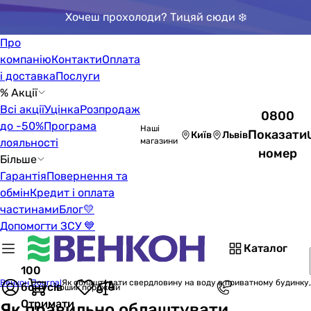
Хочеш прохолоди? Тицяй сюди ❄️
Про
компанію
Контакти
Оплата
і доставка
Послуги
% Акції
Всі акції
Уцінка
Розпродаж
0800
до -50%
Програма
Наші
Показати
Київ
Львів
лояльності
магазини
номер
Більше
Гарантія
Повернення та
обмін
Кредит і оплата
частинами
Блог
💛
Допомогти ЗСУ 💙
Каталог
100
Венкон Journal
Як облаштувати свердловину на воду в приватному будинку, 
бонусів
Кошик порожній
Отримати
Як правильно облаштувати