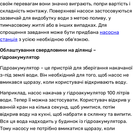
своїм перевагам вони значно виграють, попри вартість і
складність монтажу. Поверхневі насоси застосовуються
зазвичай для видобутку води з метою поливу, у
тимчасовому житлі або в інших випадках. Для
спрощення завдання може бути придбана
насосна
станція
з усією необхідною обв'язкою.
Облаштування свердловини на ділянці –
гідроакумулятор
Гідроакумулятор – це пристрій для зберігання накачаної
з-під землі води. Він необхідний для того, щоб насос не
вмикався щоразу, коли користувачі відкривають воду.
Наприклад, насос накачав у гідроакумулятор 100 літрів
води. Тепер її можна застосувати. Користувач відкрив у
ванній кран на кілька секунд, щоб умитися, потім
відкрив воду на кухні, щоб набрати в склянку та випити.
Вся ця вода надходить у будинок із гідроакумулятора.
Тому насосу не потрібно вмикатися щоразу, коли