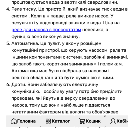
проштовхується вода з вертикалі свердловини.
Реле тиску. Це пристрій, який визначає тиск води в
системі. Коли він падає, реле вмикає насос. У
результаті у водопроводі завжди є вода. Ціна на
реле для насоса з пресостатом
невелика, а
функцію воно виконує значну.
Автоматика. Це пульт, у якому розміщені
комутаційні пристрої, що керують насосом, реле та
іншими компонентами системи, запобіжні вимикачі,
що запобігають коротким замиканням і поломкам.
Автоматика має бути підібрана за насосом і
рештою обладнання та бути сумісною з ними.
Дроти. Вони забезпечують електричну
комунікацію. І особливу увагу потрібно приділити
проводам, які йдуть від верху свердловини до
насоса, тому що вони найбільше піддаються
негативним факторам від вологи та обов'язково
мають бути надійними (адже ремонт
Головна
Каталог
Кошик
Кабі
потребуватиме вилучення насоса). Потрібно