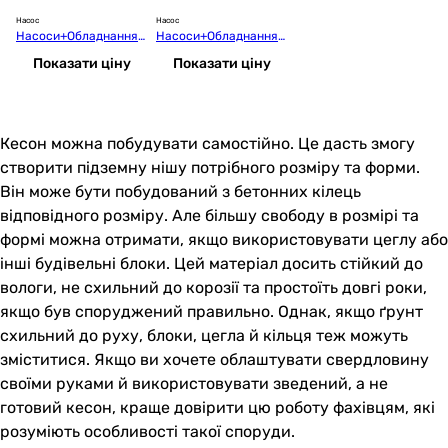
Насос
Насос
Насоси+Обладнання
Насоси+Обладнання
 CDK18 Poliv
 CDK15 Poliv
Показати ціну
Показати ціну
Кесон можна побудувати самостійно. Це дасть змогу
створити підземну нішу потрібного розміру та форми.
Він може бути побудований з бетонних кілець
відповідного розміру. Але більшу свободу в розмірі та
формі можна отримати, якщо використовувати цеглу або
інші будівельні блоки. Цей матеріал досить стійкий до
вологи, не схильний до корозії та простоїть довгі роки,
якщо був споруджений правильно. Однак, якщо ґрунт
схильний до руху, блоки, цегла й кільця теж можуть
зміститися. Якщо ви хочете облаштувати свердловину
своїми руками й використовувати зведений, а не
готовий кесон, краще довірити цю роботу фахівцям, які
розуміють особливості такої споруди.