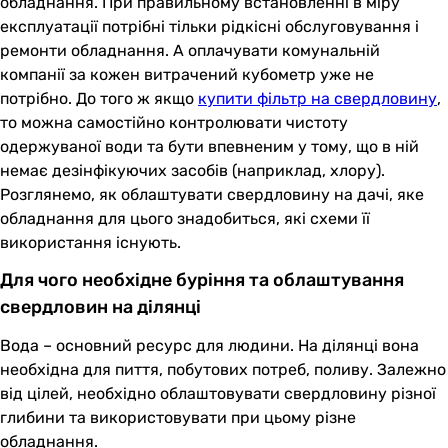
обладнання. При правильному встановленні в міру
експлуатації потрібні тільки рідкісні обслуговування і
ремонти обладнання. А оплачувати комунальній
компанії за кожен витрачений кубометр уже не
потрібно. До того ж якщо
купити фільтр на свердловину
,
то можна самостійно контролювати чистоту
одержуваної води та бути впевненим у тому, що в ній
немає дезінфікуючих засобів (наприклад, хлору).
Розглянемо, як облаштувати свердловину на дачі, яке
обладнання для цього знадобиться, які схеми її
використання існують.
Для чого необхідне буріння та облаштування
свердловин на ділянці
Вода – основний ресурс для людини. На ділянці вона
необхідна для пиття, побутових потреб, поливу. Залежно
від цілей, необхідно облаштовувати свердловину різної
глибини та використовувати при цьому різне
обладнання.