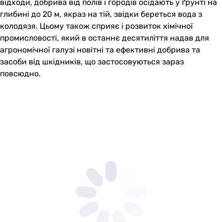
відходи, добрива від полів і городів осідають у ґрунті на
глибині до 20 м, якраз на тій, звідки береться вода з
колодязя. Цьому також сприяє і розвиток хімічної
промисловості, який в останнє десятиліття надав для
агрономічної галузі новітні та ефективні добрива та
засоби від шкідників, що застосовуються зараз
повсюдно.