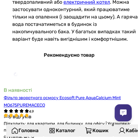
твердопаливний або
електричний котел
. Можна
застосувати одноконтурний, який працюватиме
тільки на опалення (і заощадити на цьому). А гаряча
вода постачатиметься в будинок із
накопичувального бака. У багатьох випадках такий
варіант буде навіть вигіднішим і комфортнішим.
Рекомендуємо товар
В наявності
Фільтр зворотного осмосу Ecosoft Pure AquaCalcium Mint
MO675PUREMACECO
8 відгуків
Підходить: для квартири, для будинку, для офісу | Установка:
під мийкою, підлогова | Якість очищення, %: 99.8 | Кількість
Головна
Каталог
Кошик
Кабі
ступенів, шт: 6