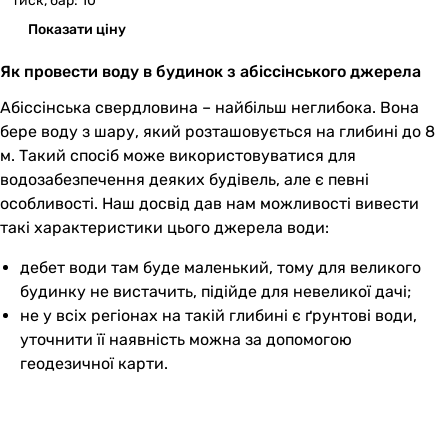
тиск, бар: 10
Показати ціну
Як провести воду в будинок з абіссінського джерела
Абіссінська свердловина – найбільш неглибока. Вона
бере воду з шару, який розташовується на глибині до 8
м. Такий спосіб може використовуватися для
водозабезпечення деяких будівель, але є певні
особливості. Наш досвід дав нам можливості вивести
такі характеристики цього джерела води:
дебет води там буде маленький, тому для великого
будинку не вистачить, підійде для невеликої дачі;
не у всіх регіонах на такій глибині є ґрунтові води,
уточнити її наявність можна за допомогою
геодезичної карти.