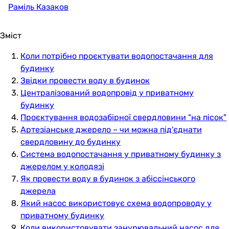
Раміль Казаков
Зміст
Коли потрібно проєктувати водопостачання для
будинку
Звідки провести воду в будинок
Централізований водопровід у приватному
будинку
Проєктування водозабірної свердловини "на пісок"
Артезіанське джерело – чи можна під'єднати
свердловину до будинку
Система водопостачання у приватному будинку з
джерелом у колодязі
Як провести воду в будинок з абіссінського
джерела
Який насос використовує схема водопроводу у
приватному будинку
Коли використовувати занурювальний насос для