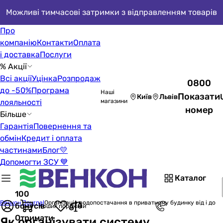
Можливі тимчасові затримки з відправленням товарів
Про
компанію
Контакти
Оплата
і доставка
Послуги
% Акції
Всі акції
Уцінка
Розпродаж
0800
до -50%
Програма
Наші
Показати
Київ
Львів
лояльності
магазини
номер
Більше
Гарантія
Повернення та
обмін
Кредит і оплата
частинами
Блог
💛
Допомогти ЗСУ 💙
Каталог
100
Венкон Journal
Організація водопостачання в приватному будинку від і до
бонусів
Кошик порожній
Отримати
Як організувати систему