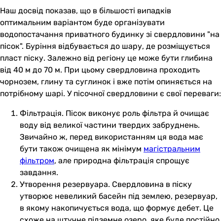
Наш досвід показав, що в більшості випадків
оптимальним варіантом буде організувати
водопостачання приватного будинку зі свердловини "на
пісок". Буріння відбувається до шару, де розміщується
пласт піску. Залежно від регіону це може бути глибина
від 40 м до 70 м. При цьому свердловина проходить
чорнозем, глину та суглинок і вже потім опиняється на
потрібному шарі. У пісочної свердловини є свої переваги:
Фільтрація. Пісок виконує роль фільтра й очищає
воду від великої частини твердих забруднень.
Звичайно ж, перед використанням ця вода має
бути також очищена як мінімум
магістральним
фільтром
, але природна фільтрація спрощує
завдання.
Утворення резервуара. Свердловина в піску
утворює невеликий басейн під землею, резервуар,
в якому накопичується вода, що формує дебет. Це
схоже на штучне підземне озеро, яке буде постійно