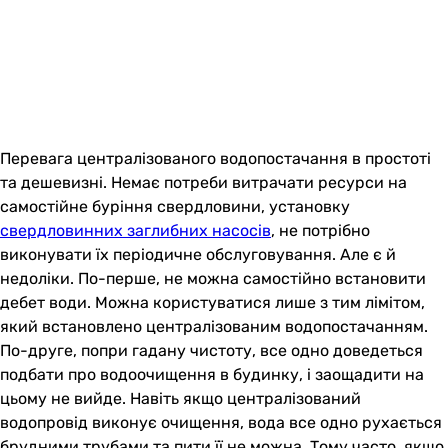
Перевага централізованого водопостачання в простоті
та дешевизні. Немає потреби витрачати ресурси на
самостійне буріння свердловини, установку
свердловинних заглибних насосів
, не потрібно
виконувати їх періодичне обслуговування. Але є й
недоліки. По-перше, не можна самостійно встановити
дебет води. Можна користуватися лише з тим лімітом,
який встановлено централізованим водопостачанням.
По-друге, попри гадану чистоту, все одно доведеться
подбати про водоочищення в будинку, і заощадити на
цьому не вийде. Навіть якщо централізований
водопровід виконує очищення, вода все одно рухається
брудними трубами та пити її не можна. Тому часто, якщо