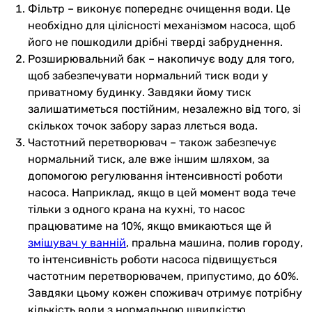
Фільтр – виконує попереднє очищення води. Це
необхідно для цілісності механізмом насоса, щоб
його не пошкодили дрібні тверді забруднення.
Розширювальний бак – накопичує воду для того,
щоб забезпечувати нормальний тиск води у
приватному будинку. Завдяки йому тиск
залишатиметься постійним, незалежно від того, зі
скількох точок забору зараз ллється вода.
Частотний перетворювач – також забезпечує
нормальний тиск, але вже іншим шляхом, за
допомогою регулювання інтенсивності роботи
насоса. Наприклад, якщо в цей момент вода тече
тільки з одного крана на кухні, то насос
працюватиме на 10%, якщо вмикаються ще й
змішувач у ванній
, пральна машина, полив городу,
то інтенсивність роботи насоса підвищується
частотним перетворювачем, припустимо, до 60%.
Завдяки цьому кожен споживач отримує потрібну
кількість води з нормальною швидкістю.