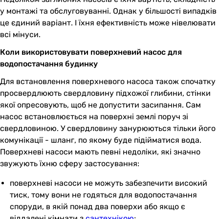
у монтажі та обслуговуванні. Однак у більшості випадків
це єдиний варіант. І їхня ефективність може нівелювати
всі мінуси.
Коли використовувати поверхневий насос для
водопостачання будинку
Для встановлення поверхневого насоса також спочатку
просвердлюють свердловину підхожої глибини, стінки
якої опресовують, щоб не допустити засипання. Сам
насос встановлюється на поверхні землі поруч зі
свердловиною. У свердловину занурюються тільки його
комунікації - шланг, по якому буде підійматися вода.
Поверхневі насоси мають певні недоліки, які значно
звужують їхню сферу застосування:
поверхневі насоси не можуть забезпечити високий
тиск, тому вони не годяться для водопостачання
споруди, в якій понад два поверхи або якщо є
віддалені кімнати з
сантехнікою
;