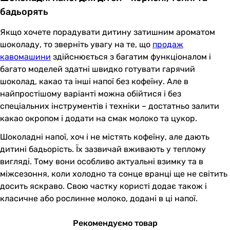
бадьорять
Якщо хочете порадувати дитину затишним ароматом
шоколаду, то зверніть увагу на те, що
продаж
кавомашини
здійснюється з багатим функціоналом і
багато моделей здатні швидко готувати гарячий
шоколад, какао та інші напої без кофеїну. Але в
найпростішому варіанті можна обійтися і без
спеціальних інструментів і техніки – достатньо залити
какао окропом і додати на смак молоко та цукор.
Шоколадні напої, хоч і не містять кофеїну, але дають
дитині бадьорість. Їх зазвичай вживають у теплому
вигляді. Тому вони особливо актуальні взимку та в
міжсезоння, коли холодно та сонце вранці ще не світить
досить яскраво. Свою частку користі додає також і
класичне або рослинне молоко, додані в ці напої.
Рекомендуємо товар