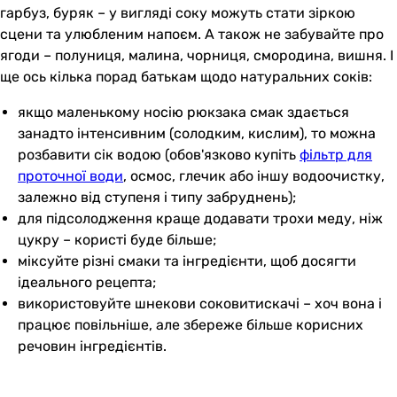
гарбуз, буряк – у вигляді соку можуть стати зіркою
сцени та улюбленим напоєм. А також не забувайте про
ягоди – полуниця, малина, чорниця, смородина, вишня. І
ще ось кілька порад батькам щодо натуральних соків:
якщо маленькому носію рюкзака смак здається
занадто інтенсивним (солодким, кислим), то можна
розбавити сік водою (обов'язково купіть
фільтр для
проточної води
, осмос, глечик або іншу водоочистку,
залежно від ступеня і типу забруднень);
для підсолодження краще додавати трохи меду, ніж
цукру – користі буде більше;
міксуйте різні смаки та інгредієнти, щоб досягти
ідеального рецепта;
використовуйте шнекови соковитискачі – хоч вона і
працює повільніше, але збереже більше корисних
речовин інгредієнтів.