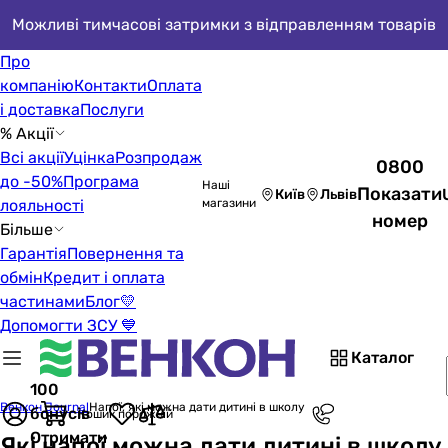
Можливі тимчасові затримки з відправленням товарів
Про
компанію
Контакти
Оплата
і доставка
Послуги
% Акції
Всі акції
Уцінка
Розпродаж
0800
до -50%
Програма
Наші
Показати
Київ
Львів
лояльності
магазини
номер
Більше
Гарантія
Повернення та
обмін
Кредит і оплата
частинами
Блог
💛
Допомогти ЗСУ 💙
Каталог
100
Венкон Journal
Напої, які можна дати дитині в школу
бонусів
Кошик порожній
Отримати
Які напої можна дати дитині в школу