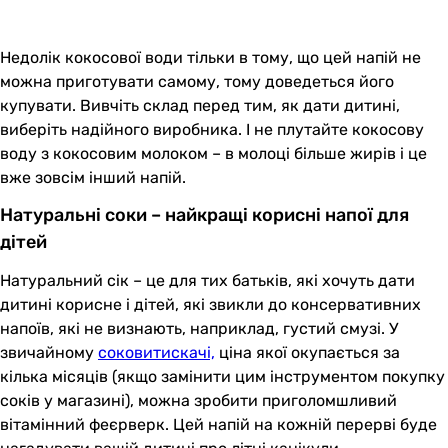
Недолік кокосової води тільки в тому, що цей напій не
можна приготувати самому, тому доведеться його
купувати. Вивчіть склад перед тим, як дати дитині,
виберіть надійного виробника. І не плутайте кокосову
воду з кокосовим молоком – в молоці більше жирів і це
вже зовсім інший напій.
Натуральні соки – найкращі корисні напої для
дітей
Натуральний сік – це для тих батьків, які хочуть дати
дитині корисне і дітей, які звикли до консервативних
напоїв, які не визнають, наприклад, густий смузі. У
звичайному
соковитискачі,
ціна якої окупається за
кілька місяців (якщо замінити цим інструментом покупку
соків у магазині), можна зробити приголомшливий
вітамінний феєрверк. Цей напій на кожній перерві буде