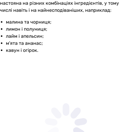
настояна на різних комбінаціях інгредієнтів, у тому
числі навіть і на найнесподіваніших, наприклад:
малина та чорниця;
лимон і полуниця;
лайм і апельсин;
м'ята та ананас;
кавун і огірок.