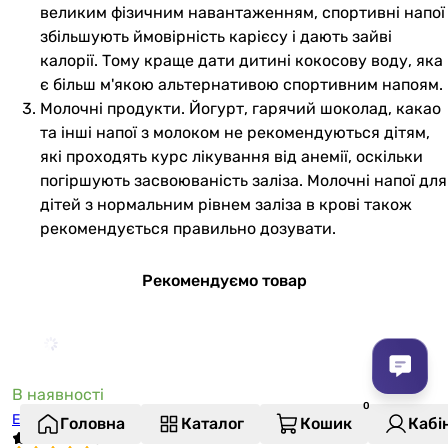
великим фізичним навантаженням, спортивні напої
збільшують ймовірність карієсу і дають зайві
калорії. Тому краще дати дитині кокосову воду, яка
є більш м'якою альтернативою спортивним напоям.
Молочні продукти. Йогурт, гарячий шоколад, какао
та інші напої з молоком не рекомендуються дітям,
які проходять курс лікування від анемії, оскільки
погіршують засвоюваність заліза. Молочні напої для
дітей з нормальним рівнем заліза в крові також
рекомендується правильно дозувати.
Рекомендуємо товар
В наявності
Електрочайник Rotex RKT79-S-Smart
Головна
Каталог
Кошик
Кабі