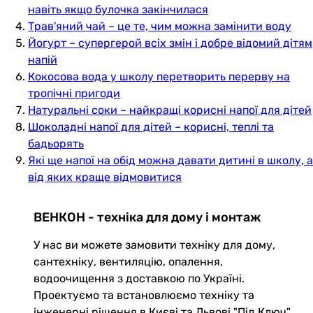
навіть якщо булочка закінчилася
Трав'яний чай – це те, чим можна замінити воду
Йогурт – супергерой всіх змін і добре відомий дітям
напій
Кокосова вода у школу перетворить перерву на
тропічні пригоди
Натуральні соки – найкращі корисні напої для дітей
Шоколадні напої для дітей – корисні, теплі та
бадьорять
Які ще напої на обід можна давати дитині в школу, а
від яких краще відмовитися
ВЕНКОН - техніка для дому і монтаж
У нас ви можете замовити техніку для дому,
сантехніку, вентиляцію, опалення,
водоочищення з доставкою по Україні.
Проектуємо та встановлюємо техніку та
інженерні рішення в Києві та Львові "Під Ключ"