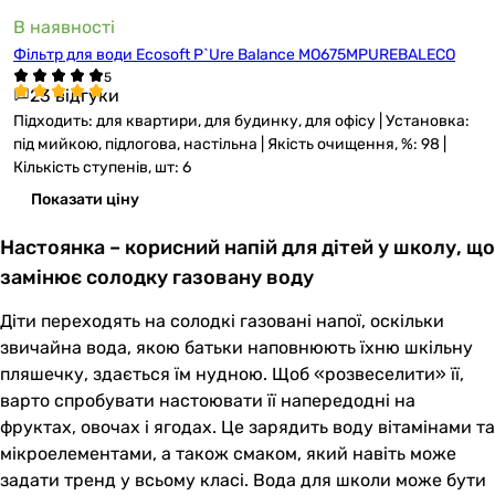
В наявності
Фільтр для води Ecosoft P`Ure Balance MO675MPUREBALECO
23 відгуки
Підходить: для квартири, для будинку, для офісу | Установка:
під мийкою, підлогова, настільна | Якість очищення, %: 98 |
Кількість ступенів, шт: 6
Показати ціну
Настоянка – корисний напій для дітей у школу, що
замінює солодку газовану воду
Діти переходять на солодкі газовані напої, оскільки
звичайна вода, якою батьки наповнюють їхню шкільну
пляшечку, здається їм нудною. Щоб «розвеселити» її,
варто спробувати настоювати її напередодні на
фруктах, овочах і ягодах. Це зарядить воду вітамінами та
мікроелементами, а також смаком, який навіть може
задати тренд у всьому класі. Вода для школи може бути