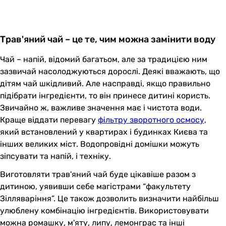
Трав'яний чай – це те, чим можна замінити воду
Чай – напій, відомий багатьом, але за традицією ним
зазвичай насолоджуються дорослі. Деякі вважають, що
дітям чай шкідливий. Але насправді, якщо правильно
підібрати інгредієнти, то він принесе дитині користь.
Звичайно ж, важливе значення має і чистота води.
Краще віддати перевагу
фільтру зворотного осмосу,
який встановлений у квартирах і будинках Києва та
інших великих міст. Водопровідні домішки можуть
зіпсувати та напій, і техніку.
Виготовляти трав'яний чай буде цікавіше разом з
дитиною, уявивши себе магістрами “факультету
Зілляваріння”. Це також дозволить визначити найбільш
улюблену комбінацію інгредієнтів. Використовувати
можна ромашку, м'яту, липу, лемонграс та інші