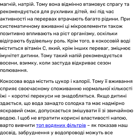
магній, натрій. Тому вона відмінно втамовує спрагу та
рекомендується для рухливих дітей, які під час
активності на перервах втрачають багато рідини. При
систематичному вживанні ці мікроелементи також
позитивно впливають на ріст організму, оскільки
відіграють будівельну роль. Крім того, в кокосовій воді
міститься вітамін C, який, крім інших переваг, зміцнює
імунітет дитини. Тому такий напій рекомендується
восени, взимку, коли застуда відкриває сезон
полювання.
Кокосова вода містить цукор і калорії. Тому її вживання
сприяє своєчасному споживанню нормальної кількості
їжі – короткі перекуси не знадобляться. Якщо дитині
здається, що вода занадто солодка та має надмірно
яскравий смак, допускається змішувати її зі звичайною
водою. І щоб не втратити корисні властивості напою,
варто вивчити
топ водяних фільтрів
– як показав наш
досвід, забруднення у водопроводі можуть все