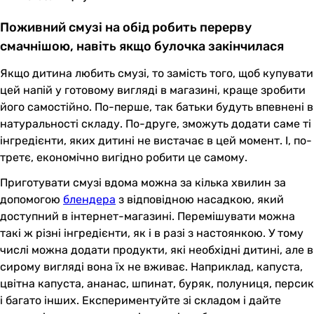
Поживний смузі на обід робить перерву
смачнішою, навіть якщо булочка закінчилася
Якщо дитина любить смузі, то замість того, щоб купувати
цей напій у готовому вигляді в магазині, краще зробити
його самостійно. По-перше, так батьки будуть впевнені в
натуральності складу. По-друге, зможуть додати саме ті
інгредієнти, яких дитині не вистачає в цей момент. І, по-
третє, економічно вигідно робити це самому.
Приготувати смузі вдома можна за кілька хвилин за
допомогою
блендера
з відповідною насадкою, який
доступний в інтернет-магазині. Перемішувати можна
такі ж різні інгредієнти, як і в разі з настоянкою. У тому
числі можна додати продукти, які необхідні дитині, але в
сирому вигляді вона їх не вживає. Наприклад, капуста,
цвітна капуста, ананас, шпинат, буряк, полуниця, персик
і багато інших. Експериментуйте зі складом і дайте