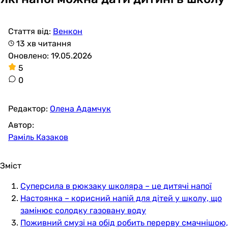
Стаття від:
Венкон
13 хв читання
Оновлено: 19.05.2026
5
0
Редактор:
Олена Адамчук
Автор:
Раміль Казаков
Зміст
Суперсила в рюкзаку школяра – це дитячі напої
Настоянка – корисний напій для дітей у школу, що
замінює солодку газовану воду
Поживний смузі на обід робить перерву смачнішою,