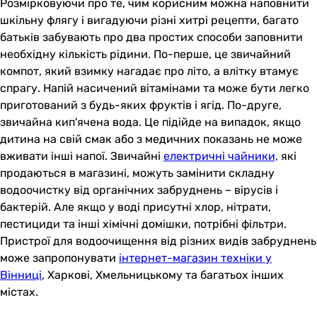
Розмірковуючи про те, чим корисним можна наповнити
шкільну флягу і вигадуючи різні хитрі рецепти, багато
батьків забувають про два простих способи заповнити
необхідну кількість рідини. По-перше, це звичайний
компот, який взимку нагадає про літо, а влітку втамує
спрагу. Напій насичений вітамінами та може бути легко
приготований з будь-яких фруктів і ягід. По-друге,
звичайна кип'ячена вода. Це підійде на випадок, якщо
дитина на свій смак або з медичних показань не може
вживати інші напої. Звичайні
електричні чайники,
які
продаються в магазині, можуть замінити складну
водоочистку від органічних забруднень – вірусів і
бактерій. Але якщо у воді присутні хлор, нітрати,
пестициди та інші хімічні домішки, потрібні фільтри.
Пристрої для водоочищення від різних видів забруднень
може запропонувати
інтернет-магазин техніки у
Вінниці
, Харкові, Хмельницькому та багатьох інших
містах.